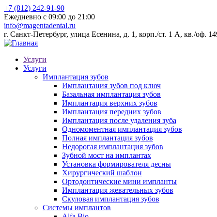
+7 (812) 242-91-90
Ежедневно с 09:00 до 21:00
info@magentadental.ru
г. Санкт-Петербург, улица Есенина, д. 1, корп./ст. 1 А, кв./оф. 1
Услуги
Услуги
Имплантация зубов
Имплантация зубов под ключ
Базальная имплантация зубов
Имплантация верхних зубов
Имплантация передних зубов
Имплантация после удаления зуба
Одномоментная имплантация зубов
Полная имплантация зубов
Недорогая имплантация зубов
Зубной мост на имплантах
Установка формирователя десны
Хирургический шаблон
Ортодонтические мини импланты
Имплантация жевательных зубов
Скуловая имплантация зубов
Системы имплантов
Alfa Bio