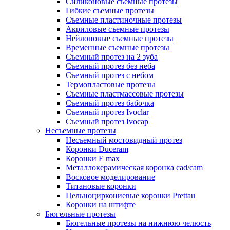
Силиконовые съемные протезы
Гибкие съемные протезы
Съемные пластиночные протезы
Акриловые съемные протезы
Нейлоновые съемные протезы
Временные съемные протезы
Съемный протез на 2 зуба
Съемный протез без неба
Съемный протез с небом
Термопластовые протезы
Съемные пластмассовые протезы
Съемный протез бабочка
Съемный протез Ivoclar
Съемный протез Ivocap
Несъемные протезы
Несъемный мостовидный протез
Коронки Duceram
Коронки E max
Металлокерамическая коронка cad/cam
Восковое моделирование
Титановые коронки
Цельноциркониевые коронки Prettau
Коронки на штифте
Бюгельные протезы
Бюгельные протезы на нижнюю челюсть