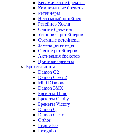
Керамические брекеты
Композитные брекеты
Ретейнеры
Несъемный ретейнер
Ретейнер Хоули
Снятие брекетов
Установка ретейнеров
Съемные ретейнеры
Замена ретейнера
Снятие ретейнеров
Активация брекетов
Цветные брекеты
Брекет-системы
Damon Q2
Damon Clear 2
Mini Diamond
Damon 3MX
Брекеты Thino
Брекеты Clarity
Брекеты Victory
Damon Q
Damon Clear
Orthos
Inspire Ice
Incognito