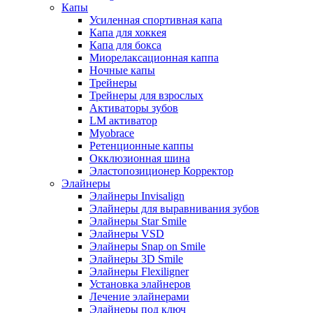
Капы
Усиленная спортивная капа
Капа для хоккея
Капа для бокса
Миорелаксационная каппа
Ночные капы
Трейнеры
Трейнеры для взрослых
Активаторы зубов
LM активатор
Myobrace
Ретенционные каппы
Окклюзионная шина
Эластопозиционер Корректор
Элайнеры
Элайнеры Invisalign
Элайнеры для выравнивания зубов
Элайнеры Star Smile
Элайнеры VSD
Элайнеры Snap on Smile
Элайнеры 3D Smile
Элайнеры Flexiligner
Установка элайнеров
Лечение элайнерами
Элайнеры под ключ