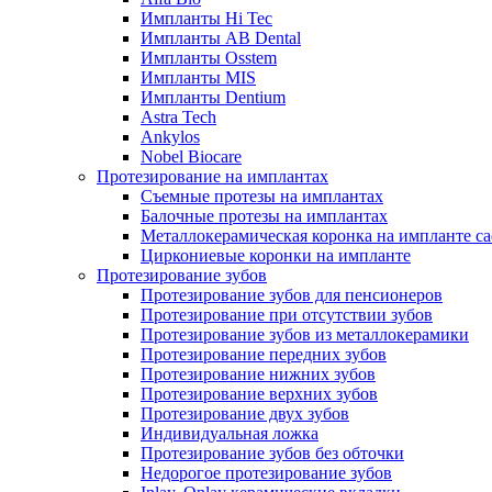
Импланты Hi Tec
Импланты AB Dental
Импланты Osstem
Импланты MIS
Импланты Dentium
Astra Tech
Ankylos
Nobel Biocare
Протезирование на имплантах
Съемные протезы на имплантах
Балочные протезы на имплантах
Металлокерамическая коронка на импланте ca
Циркониевые коронки на импланте
Протезирование зубов
Протезирование зубов для пенсионеров
Протезирование при отсутствии зубов
Протезирование зубов из металлокерамики
Протезирование передних зубов
Протезирование нижних зубов
Протезирование верхних зубов
Протезирование двух зубов
Индивидуальная ложка
Протезирование зубов без обточки
Недорогое протезирование зубов