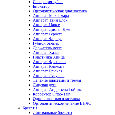
Сепарация зубов
Бионатор
Ортодонтическая диагностика
Аппарат Макнамара
Аппарат Твин Блок
Аппарат Нансе
Аппарат Дистал Джет
Аппарат Гербста
Аппарат Форсус
Губной бампер
Держатель места
Аппарат Хааса
Пластинка Хинца
Аппарат Френкеля
Аппарат Кламмта
Аппарат Брюкля
Аппарат Лягушка
Лечение диастемы и тремы
Лицевая дуга
Аппарат Андрезена-Гойпля
Корректор Ortho-Tain
Одночелюстная пластинка
Ортодонтическое лечение ВНЧС
Брекеты
Лингвальные брекеты