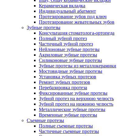
Inlay, Onlay керамические вкладки
Керамическая вкладка
Индивидуальный абатмент
Протезирование зубов под ключ
Протезирование жевательных зубов
Зубные протезы
Консультация стоматолога-ортопеда
Полный зубной протез
Частичный зубной протез
Нейлоновые зубные протезы
Акриловые зубные протезы
Силиконовые зубные протезы
Зубные протезы из металлокерамики
Мостовидные зубные протезы
Установка зубных протезов
Ремонт зубных протезов
Перебазировка протеза
Фиксированные зубные протезы
Зубной протез на верхнюю челюсть
Зубной протез на нижнюю челюсть
Металлические зубные протезы
Временные зубные протезы
Съемные протезы
Полные съемные протезы
Частичные съемные протезы