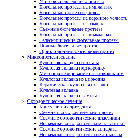
Установка бюгельного протеза
Бюгельные протезы на имплантах
Бюгельный протез под ключ
Бюгельные протезы на верхнюю челюсть
Бюгельные протезы на замках
Съемные бюгельные протезы
Бюгельные протезы на кламмерах
Телескопические бюгельные протезы
Полные бюгельные протезы
Односторонний бюгельный протез
Микропротезирование
Культевая вкладка из титана
Культевая вкладка под коронку
Микропротезирование стекловолокном
Культевая вкладка из циркония
Керамическая культевая вкладка
Культевая вкладка
Культевая вкладка с замком
Ортодонтическое лечение
Консультация ортодонта
Съемный ортодонтический протез
Съемные ортодонтические пластинки
Несъемные ортодонтические пластинки
Съемные ортодонтические аппараты
Несъемные ортодонтические аппараты