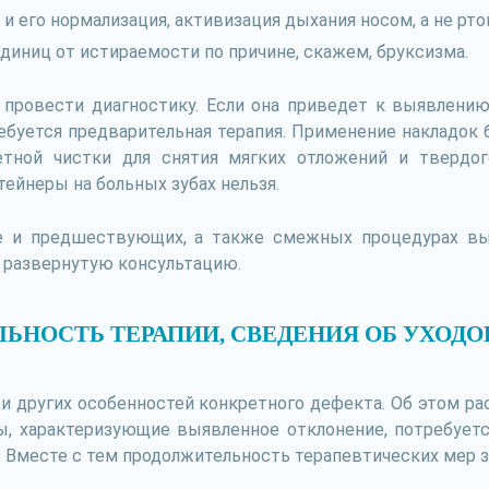
и его нормализация, активизация дыхания носом, а не рто
диниц от истираемости по причине, скажем, бруксизма.
 провести диагностику. Если она приведет к выявлени
ебуется предварительная терапия. Применение накладок б
етной чистки для снятия мягких отложений и твердог
ейнеры на больных зубах нельзя.
е и предшествующих, а также смежных процедурах вы 
 развернутую консультацию.
ЬНОСТЬ ТЕРАПИИ, СВЕДЕНИЯ ОБ УХОД
и других особенностей конкретного дефекта. Об этом р
ы, характеризующие выявленное отклонение, потребуетс
. Вместе с тем продолжительность терапевтических мер 