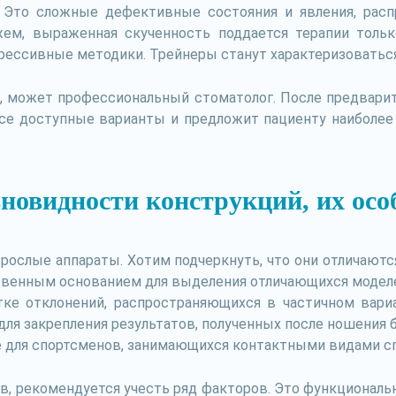
 Это сложные дефективные состояния и явления, расп
ажем, выраженная скученность поддается терапии толь
рессивные методики. Трейнеры станут характеризоваться
ы, может профессиональный стоматолог. После предварит
се доступные варианты и предложит пациенту наиболее
новидности конструкций, их осо
ослые аппараты. Хотим подчеркнуть, что они отличаютс
ственным основанием для выделения отличающихся моделе
тке отклонений, распространяющихся в частичном вари
ля закрепления результатов, полученных после ношения 
е для спортсменов, занимающихся контактными видами сп
в, рекомендуется учесть ряд факторов. Это функциональн