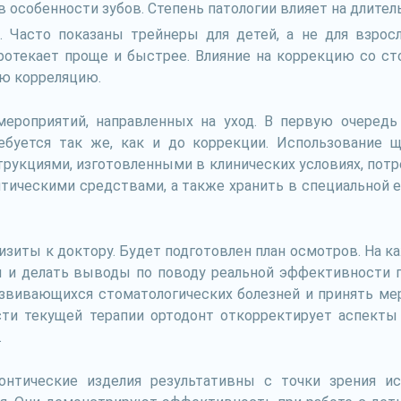
в особенности зубов. Степень патологии влияет на длител
а. Часто показаны трейнеры для детей, а не для взрос
отекает проще и быстрее. Влияние на коррекцию со сто
ю корреляцию.
ероприятий, направленных на уход. В первую очередь 
ебуется так же, как и до коррекции. Использование щ
трукциями, изготовленными в клинических условиях, потр
птическими средствами, а также хранить в специальной 
визиты к доктору. Будет подготовлен план осмотров. На 
 и делать выводы по поводу реальной эффективности пр
звивающихся стоматологических болезней и принять мер
сти текущей терапии ортодонт откорректирует аспекты
.
нтические изделия результативны с точки зрения исп