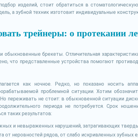
подбор изделий, стоит обратиться в стоматологическу
дель, а зубной техник изготовит индивидуальные констру
овать трейнеры: о протекании ле
и обыкновенные брекеты. Отличительная характеристика
ечено, что представленные устройства помогают против
лагается как ночное. Редко, но показано носить ап
рорабатываемой проблемной ситуации. Хотим обозначи
. Но переживать не стоит: в обыкновенной ситуации дис
одолжительного периода не потребуется. Срок ношени
я таких результатов:
жных и невыраженных нарушений, затрагивающих тверды
а от неровностей рядов, от слабо искривленных зубных е