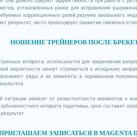
я. Они демонстрируют эффективность при работе с деть
екетов, установленных ранее для исправления выраженн
ребуемых коррекционных целей разумно заказывать инди
ет результат, часто провоцирует развитие смежных откл
НОШЕНИЕ ТРЕЙНЕРОВ ПОСЛЕ БРЕКЕ
тренные аппараты используются для закрепления резуль
олей вероятности начнут стремиться к исходному непр
держивают ряды и их элементы в нормальном положени
езультата.
ой ситуации зависит от резистентности элементов к в
 зубочелюстного аппарата податливы, срок составит окол
 результат.
ПРИГЛАШАЕМ ЗАПИСАТЬСЯ В MAGENTA 