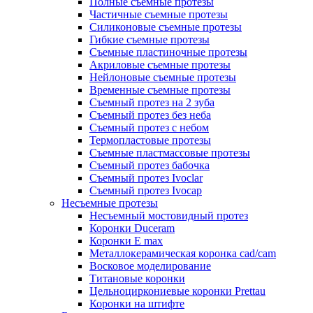
Полные съемные протезы
Частичные съемные протезы
Силиконовые съемные протезы
Гибкие съемные протезы
Съемные пластиночные протезы
Акриловые съемные протезы
Нейлоновые съемные протезы
Временные съемные протезы
Съемный протез на 2 зуба
Съемный протез без неба
Съемный протез с небом
Термопластовые протезы
Съемные пластмассовые протезы
Съемный протез бабочка
Съемный протез Ivoclar
Съемный протез Ivocap
Несъемные протезы
Несъемный мостовидный протез
Коронки Duceram
Коронки E max
Металлокерамическая коронка cad/cam
Восковое моделирование
Титановые коронки
Цельноциркониевые коронки Prettau
Коронки на штифте