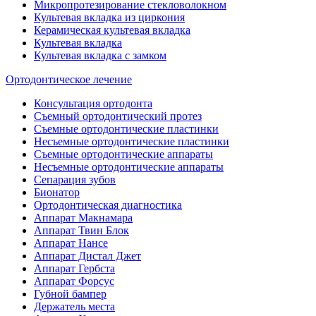
Микропротезирование стекловолокном
Культевая вкладка из циркония
Керамическая культевая вкладка
Культевая вкладка
Культевая вкладка с замком
Ортодонтическое лечение
Консультация ортодонта
Съемный ортодонтический протез
Съемные ортодонтические пластинки
Несъемные ортодонтические пластинки
Съемные ортодонтические аппараты
Несъемные ортодонтические аппараты
Сепарация зубов
Бионатор
Ортодонтическая диагностика
Аппарат Макнамара
Аппарат Твин Блок
Аппарат Нансе
Аппарат Дистал Джет
Аппарат Гербста
Аппарат Форсус
Губной бампер
Держатель места