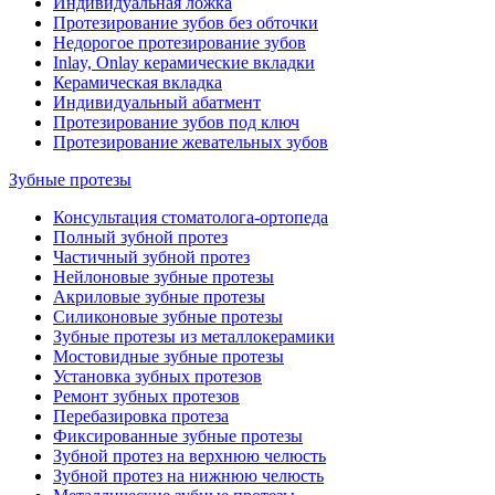
Индивидуальная ложка
Протезирование зубов без обточки
Недорогое протезирование зубов
Inlay, Onlay керамические вкладки
Керамическая вкладка
Индивидуальный абатмент
Протезирование зубов под ключ
Протезирование жевательных зубов
Зубные протезы
Консультация стоматолога-ортопеда
Полный зубной протез
Частичный зубной протез
Нейлоновые зубные протезы
Акриловые зубные протезы
Силиконовые зубные протезы
Зубные протезы из металлокерамики
Мостовидные зубные протезы
Установка зубных протезов
Ремонт зубных протезов
Перебазировка протеза
Фиксированные зубные протезы
Зубной протез на верхнюю челюсть
Зубной протез на нижнюю челюсть