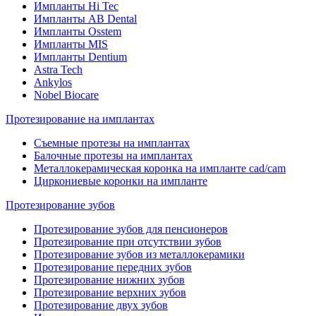
Импланты Hi Tec
Импланты AB Dental
Импланты Osstem
Импланты MIS
Импланты Dentium
Astra Tech
Ankylos
Nobel Biocare
Протезирование на имплантах
Съемные протезы на имплантах
Балочные протезы на имплантах
Металлокерамическая коронка на импланте cad/cam
Циркониевые коронки на импланте
Протезирование зубов
Протезирование зубов для пенсионеров
Протезирование при отсутствии зубов
Протезирование зубов из металлокерамики
Протезирование передних зубов
Протезирование нижних зубов
Протезирование верхних зубов
Протезирование двух зубов