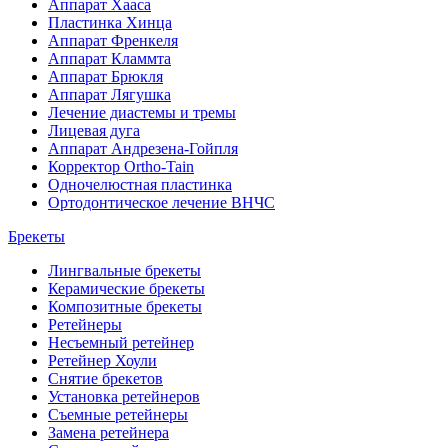
Аппарат Хааса
Пластинка Хинца
Аппарат Френкеля
Аппарат Кламмта
Аппарат Брюкля
Аппарат Лягушка
Лечение диастемы и тремы
Лицевая дуга
Аппарат Андрезена-Гойпля
Корректор Ortho-Tain
Одночелюстная пластинка
Ортодонтическое лечение ВНЧС
Брекеты
Лингвальные брекеты
Керамические брекеты
Композитные брекеты
Ретейнеры
Несъемный ретейнер
Ретейнер Хоули
Снятие брекетов
Установка ретейнеров
Съемные ретейнеры
Замена ретейнера