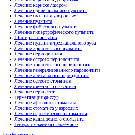
Лечение кариеса лазером
Лечение одноканального пульпита
Лечение пульпита у взрослых
Лечение пульпита
Лечение фиброзного пульпита
Лечение гипертрофического пульпита
Шинирование зубов
Лечение пульпита трехканального зуба
Лечение хронического пульпита
Лечение периодонтита
Лечение острого периодонтита
Лечение хронического периодонтита
Лечение генерализованного пародонтита
Лечение апикального периодонтита
Лечение острого стоматита
Лечение язвенного стоматита
Лечение периостита
Герметизация фиссур
Лечение афтозного стоматита
Лечение стоматита у взрослых
Лечение герпетического стоматита
Лечение кандидозного стоматита
Генерализованная стираемость
Профилактика