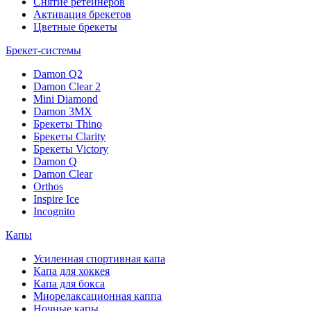
Снятие ретейнеров
Активация брекетов
Цветные брекеты
Брекет-системы
Damon Q2
Damon Clear 2
Mini Diamond
Damon 3MX
Брекеты Thino
Брекеты Clarity
Брекеты Victory
Damon Q
Damon Clear
Orthos
Inspire Ice
Incognito
Капы
Усиленная спортивная капа
Капа для хоккея
Капа для бокса
Миорелаксационная каппа
Ночные капы