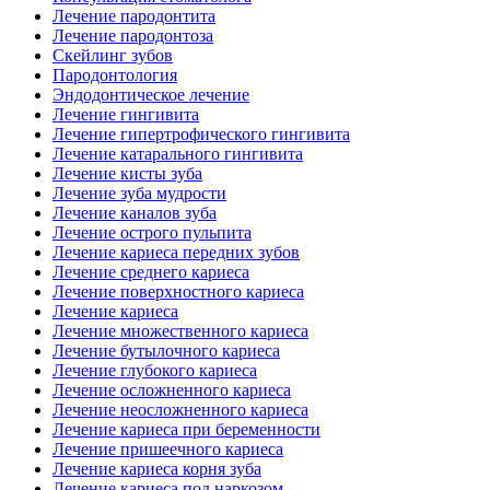
Лечение пародонтита
Лечение пародонтоза
Скейлинг зубов
Пародонтология
Эндодонтическое лечение
Лечение гингивита
Лечение гипертрофического гингивита
Лечение катарального гингивита
Лечение кисты зуба
Лечение зуба мудрости
Лечение каналов зуба
Лечение острого пульпита
Лечение кариеса передних зубов
Лечение среднего кариеса
Лечение поверхностного кариеса
Лечение кариеса
Лечение множественного кариеса
Лечение бутылочного кариеса
Лечение глубокого кариеса
Лечение осложненного кариеса
Лечение неосложненного кариеса
Лечение кариеса при беременности
Лечение пришеечного кариеса
Лечение кариеса корня зуба
Лечение кариеса под наркозом