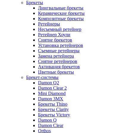
Брекеты
Лингвальные брекеты
Керамические брекеты
Композитные брекеты
Ретейнеры
Несъемный ретейнер
Ретейнер Хоули
Снятие брекетов
Установка ретейнеров
Съемные ретейнеры
Замена ретейнера
Снятие ретейнеров
Активация брекетов
Цветные брекеты
Брекет-системы
Damon Q2
Damon Clear 2
Mini Diamond
Damon 3MX
Брекеты Thino
Брекеты Clarity
Брекеты Victory
Damon Q
Damon Clear
Orthos