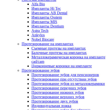
Alfa Bio
Импланты Hi Tec
Импланты AB Dental
Импланты Osstem
Импланты MIS
Импланты Dentium
Astra Tech
Ankylos
Nobel Biocare
Протезирование на имплантах
Съемные протезы на имплантах
Балочные протезы на имплантах
Металлокерамическая коронка на импланте
cad/cam
Циркониевые коронки на импланте
Протезирование зубов
Протезирование зубов для пенсионеров
Протезирование при отсутствии зубов
Протезирование зубов из металлокерамики
Протезирование передних зубов
Протезирование нижних зубов
Протезирование верхних зубов
Протезирование двух зубов
Индивидуальная ложка