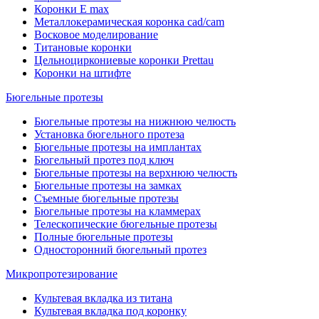
Коронки E max
Металлокерамическая коронка cad/cam
Восковое моделирование
Титановые коронки
Цельноциркониевые коронки Prettau
Коронки на штифте
Бюгельные протезы
Бюгельные протезы на нижнюю челюсть
Установка бюгельного протеза
Бюгельные протезы на имплантах
Бюгельный протез под ключ
Бюгельные протезы на верхнюю челюсть
Бюгельные протезы на замках
Съемные бюгельные протезы
Бюгельные протезы на кламмерах
Телескопические бюгельные протезы
Полные бюгельные протезы
Односторонний бюгельный протез
Микропротезирование
Культевая вкладка из титана
Культевая вкладка под коронку