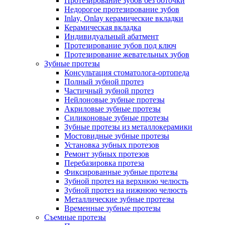
Протезирование зубов без обточки
Недорогое протезирование зубов
Inlay, Onlay керамические вкладки
Керамическая вкладка
Индивидуальный абатмент
Протезирование зубов под ключ
Протезирование жевательных зубов
Зубные протезы
Консультация стоматолога-ортопеда
Полный зубной протез
Частичный зубной протез
Нейлоновые зубные протезы
Акриловые зубные протезы
Силиконовые зубные протезы
Зубные протезы из металлокерамики
Мостовидные зубные протезы
Установка зубных протезов
Ремонт зубных протезов
Перебазировка протеза
Фиксированные зубные протезы
Зубной протез на верхнюю челюсть
Зубной протез на нижнюю челюсть
Металлические зубные протезы
Временные зубные протезы
Съемные протезы