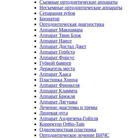
Съемные ортодонтические аппараты
Несъемные ортодонтические аппараты
Сепарация зубов
Бионатор
Ортодонтическая диагностика
Аппарат Макнамара
Аппарат Твин Блок
Аппарат Нансе
Аппарат Дистал Джет
Аппарат Гербста
Аппарат Форсус
Губной бампер
Держатель места
Аппарат Хааса
Пластинка Хинца
Аппарат Френкеля
Аппарат Кламмта
Аппарат Брюкля
Аппарат Лягушка
Лечение диастемы и тремы
Лицевая дуга
Аппарат Андрезена-Гойпля
Корректор Ortho-Tain
Одночелюстная пластинка
Ортодонтическое лечение ВНЧС