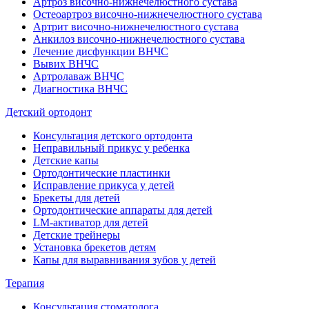
Артроз височно-нижнечелюстного сустава
Остеоартроз височно-нижнечелюстного сустава
Артрит височно-нижнечелюстного сустава
Анкилоз височно-нижнечелюстного сустава
Лечение дисфункции ВНЧС
Вывих ВНЧС
Артролаваж ВНЧС
Диагностика ВНЧС
Детский ортодонт
Консультация детского ортодонта
Неправильный прикус у ребенка
Детские капы
Ортодонтические пластинки
Исправление прикуса у детей
Брекеты для детей
Ортодонтические аппараты для детей
LM-активатор для детей
Детские трейнеры
Установка брекетов детям
Капы для выравнивания зубов у детей
Терапия
Консультация стоматолога