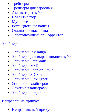
Трейнеры
Трейнеры для взрослых
Активаторы зубов
LM активатор
Myobrace
Ретенционные каппы
Окклюзионная шина
Эластопозиционер Корректор
Элайнеры
Элайнеры Invisalign
Элайнеры для выравнивания зубов
Элайнеры Star Smile
Элайнеры VSD
Элайнеры Snap on Smile
Элайнеры 3D Smile
Элайнеры Flexiligner
Установка элайнеров
Лечение элайнерами
Элайнеры под ключ
Исправление прикуса
Неправильный прикус