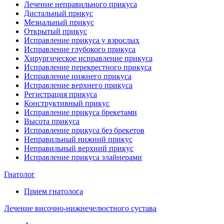
Лечение неправильного прикуса
Дистальный прикус
Мезиальный прикус
Открытый прикус
Исправление прикуса у взрослых
Исправление глубокого прикуса
Хирургическое исправление прикуса
Исправление перекрестного прикуса
Исправление нижнего прикуса
Исправление верхнего прикуса
Регистрация прикуса
Конструктивный прикус
Исправление прикуса брекетами
Высота прикуса
Исправление прикуса без брекетов
Неправильный нижний прикус
Неправильный верхний прикус
Исправление прикуса элайнерами
Гнатолог
Прием гнатолога
Лечение височно-нижнечелюстного сустава