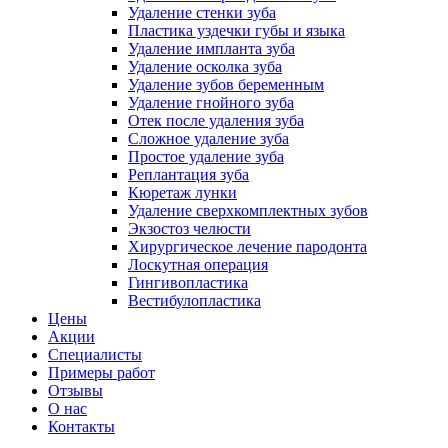
Удаление стенки зуба
Пластика уздечки губы и языка
Удаление импланта зуба
Удаление осколка зуба
Удаление зубов беременным
Удаление гнойного зуба
Отек после удаления зуба
Сложное удаление зуба
Простое удаление зуба
Реплантация зуба
Кюретаж лунки
Удаление сверхкомплектных зубов
Экзостоз челюсти
Хирургическое лечение пародонта
Лоскутная операция
Гингивопластика
Вестибулопластика
Цены
Акции
Специалисты
Примеры работ
Отзывы
О нас
Контакты