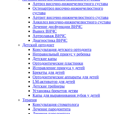
Артроз височно-нижнечелюстного сустава
Остеоартроз височно-нижнечелюстного
сустава
Артрит височно-нижнечелюстного сустава
Анкилоз височно-нижнечелюстного сустава
Лечение дисфункции ВНЧС
Вывих ВНЧС
Артролаваж ВНЧС
Диагностика ВНЧС
Детский ортодонт
Консультация детского ортодонта
Неправильный прикус у ребенка
Детские капы
Ортодонтические пластинки
Исправление прикуса у детей
Брекеты для детей
Ортодонтические аппараты для детей
LM-активатор для детей
Детские трейнеры
Установка брекетов детям
Капы для выравнивания зубов у детей
Терапия
Консультация стоматолога
Лечение пародонтита
Лечение пародонтоза