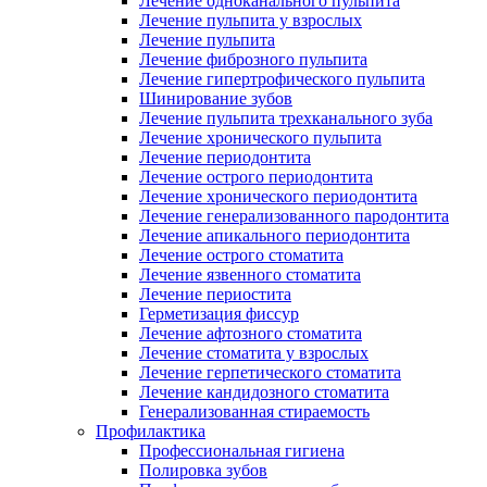
Лечение одноканального пульпита
Лечение пульпита у взрослых
Лечение пульпита
Лечение фиброзного пульпита
Лечение гипертрофического пульпита
Шинирование зубов
Лечение пульпита трехканального зуба
Лечение хронического пульпита
Лечение периодонтита
Лечение острого периодонтита
Лечение хронического периодонтита
Лечение генерализованного пародонтита
Лечение апикального периодонтита
Лечение острого стоматита
Лечение язвенного стоматита
Лечение периостита
Герметизация фиссур
Лечение афтозного стоматита
Лечение стоматита у взрослых
Лечение герпетического стоматита
Лечение кандидозного стоматита
Генерализованная стираемость
Профилактика
Профессиональная гигиена
Полировка зубов