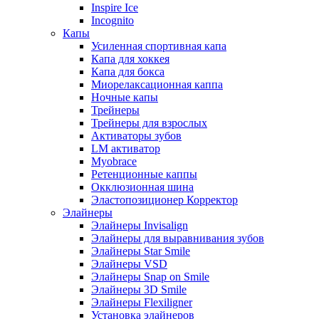
Inspire Ice
Incognito
Капы
Усиленная спортивная капа
Капа для хоккея
Капа для бокса
Миорелаксационная каппа
Ночные капы
Трейнеры
Трейнеры для взрослых
Активаторы зубов
LM активатор
Myobrace
Ретенционные каппы
Окклюзионная шина
Эластопозиционер Корректор
Элайнеры
Элайнеры Invisalign
Элайнеры для выравнивания зубов
Элайнеры Star Smile
Элайнеры VSD
Элайнеры Snap on Smile
Элайнеры 3D Smile
Элайнеры Flexiligner
Установка элайнеров