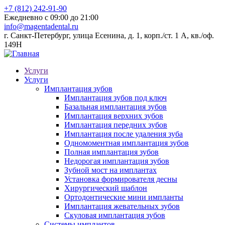
+7 (812) 242-91-90
Ежедневно с 09:00 до 21:00
info@magentadental.ru
г. Санкт-Петербург, улица Есенина, д. 1, корп./ст. 1 А, кв./оф.
149Н
Услуги
Услуги
Имплантация зубов
Имплантация зубов под ключ
Базальная имплантация зубов
Имплантация верхних зубов
Имплантация передних зубов
Имплантация после удаления зуба
Одномоментная имплантация зубов
Полная имплантация зубов
Недорогая имплантация зубов
Зубной мост на имплантах
Установка формирователя десны
Хирургический шаблон
Ортодонтические мини импланты
Имплантация жевательных зубов
Скуловая имплантация зубов
Системы имплантов