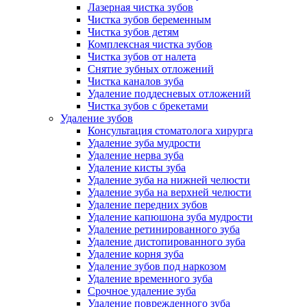
Лазерная чистка зубов
Чистка зубов беременным
Чистка зубов детям
Комплексная чистка зубов
Чистка зубов от налета
Снятие зубных отложений
Чистка каналов зуба
Удаление поддесневых отложений
Чистка зубов с брекетами
Удаление зубов
Консультация стоматолога хирурга
Удаление зуба мудрости
Удаление нерва зуба
Удаление кисты зуба
Удаление зуба на нижней челюсти
Удаление зуба на верхней челюсти
Удаление передних зубов
Удаление капюшона зуба мудрости
Удаление ретинированного зуба
Удаление дистопированного зуба
Удаление корня зуба
Удаление зубов под наркозом
Удаление временного зуба
Срочное удаление зуба
Удаление поврежденного зуба