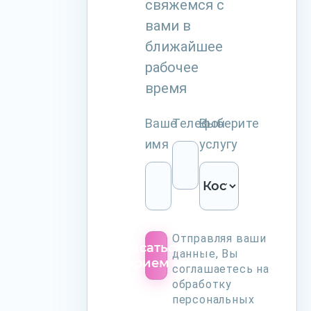
свяжемся с
вами в
ближайшее
рабочее
время
Ваше
Телефон
Выберите
имя
услугу
Отправляя ваши
Записаться
данные, Вы
на прием
соглашаетесь на
обработку
персональных