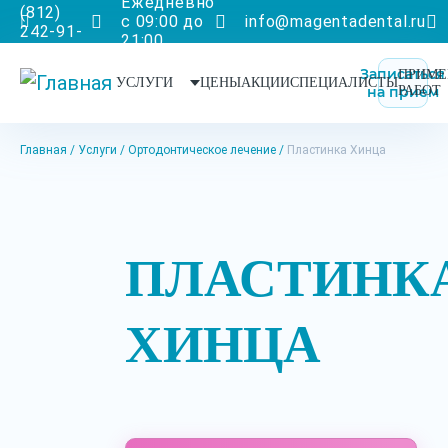
Ежедневно
(812)
с 09:00 до
info@magentadental.ru
242-91-
21:00
90
Записаться
ПРИМЕ
УСЛУГИ
ЦЕНЫ
АКЦИИ
СПЕЦИАЛИСТЫ
на прием
РАБОТ
Главная
Услуги
Ортодонтическое лечение
Пластинка Хинца
ПЛАСТИНК
ХИНЦА