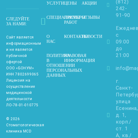
(812)
УСЛУГИ
ЦЕНЫ
АКЦИИ
242-
91-90
СПЕЦИАЛИСТЫ
ПРИМЕРЫ
ОТЗЫВЫ
СЛЕДУЙТЕ
РАБОТ
ЗА НАМИ:
Ежедне
с
О
КОНТАКТЫ
НОВОСТИ
Сайт является
09:00
НАС
информационным
до
и не является
21:00
ПОЛИТИКА
ПРАВОВАЯ
публичной
В
ИНФОРМАЦИЯ
офертой
ОТНОШЕНИИ
info@mag
ООО «БОНУМ»
ПЕРСОНАЛЬНЫХ
ИНН 7802699065
ДАННЫХ
Лицензия на
г.
осуществление
Санкт-
медицинской
Петербу
деятельности
улица
ЛО-78-01-010775
Есенина,
д. 1,
© 2026
корп./
Стоматологическая
ст. 1
клиника MCD
А, кв./