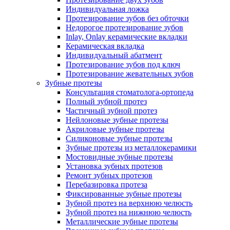
Индивидуальная ложка
Протезирование зубов без обточки
Недорогое протезирование зубов
Inlay, Onlay керамические вкладки
Керамическая вкладка
Индивидуальный абатмент
Протезирование зубов под ключ
Протезирование жевательных зубов
Зубные протезы
Консультация стоматолога-ортопеда
Полный зубной протез
Частичный зубной протез
Нейлоновые зубные протезы
Акриловые зубные протезы
Силиконовые зубные протезы
Зубные протезы из металлокерамики
Мостовидные зубные протезы
Установка зубных протезов
Ремонт зубных протезов
Перебазировка протеза
Фиксированные зубные протезы
Зубной протез на верхнюю челюсть
Зубной протез на нижнюю челюсть
Металлические зубные протезы