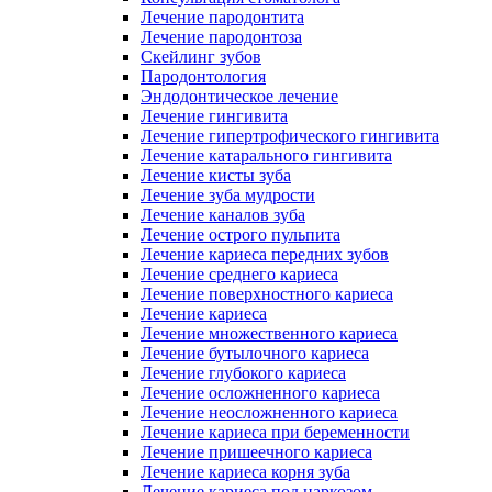
Лечение пародонтита
Лечение пародонтоза
Скейлинг зубов
Пародонтология
Эндодонтическое лечение
Лечение гингивита
Лечение гипертрофического гингивита
Лечение катарального гингивита
Лечение кисты зуба
Лечение зуба мудрости
Лечение каналов зуба
Лечение острого пульпита
Лечение кариеса передних зубов
Лечение среднего кариеса
Лечение поверхностного кариеса
Лечение кариеса
Лечение множественного кариеса
Лечение бутылочного кариеса
Лечение глубокого кариеса
Лечение осложненного кариеса
Лечение неосложненного кариеса
Лечение кариеса при беременности
Лечение пришеечного кариеса
Лечение кариеса корня зуба
Лечение кариеса под наркозом