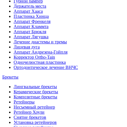
Губной бампер
Держатель места
Аппарат Хааса
Пластинка Хинца
Аппарат Френкеля
Аппарат Кламмта
Аппарат Брюкля
Аппарат Лягушка
Лечение диастемы и тремы
Лицевая дуга
Аппарат Андрезена-Гойпля
Корректор Ortho-Tain
Одночелюстная пластинка
Ортодонтическое лечение ВНЧС
Брекеты
Лингвальные брекеты
Керамические брекеты
Композитные брекеты
Ретейнеры
Несъемный ретейнер
Ретейнер Хоули
Снятие брекетов
Установка ретейнеров