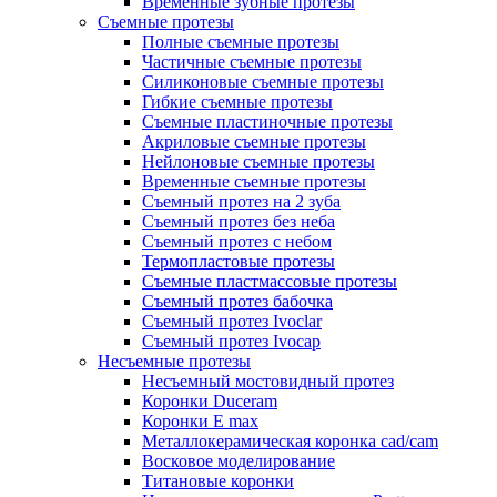
Временные зубные протезы
Съемные протезы
Полные съемные протезы
Частичные съемные протезы
Силиконовые съемные протезы
Гибкие съемные протезы
Съемные пластиночные протезы
Акриловые съемные протезы
Нейлоновые съемные протезы
Временные съемные протезы
Съемный протез на 2 зуба
Съемный протез без неба
Съемный протез с небом
Термопластовые протезы
Съемные пластмассовые протезы
Съемный протез бабочка
Съемный протез Ivoclar
Съемный протез Ivocap
Несъемные протезы
Несъемный мостовидный протез
Коронки Duceram
Коронки E max
Металлокерамическая коронка cad/cam
Восковое моделирование
Титановые коронки