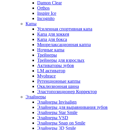
Damon Clear
Orthos
Inspire Ice
Incognito
Капы
Усиленная спортивная капа
Капа для хоккея
Капа для бокса
Миорелаксационная каппа
Ночные капы
Трейнеры
Трейнеры для взрослых
Активаторы зубов
LM активатор
Myobrace
Ретенционные каппы
Окклюзионная шина
Эластопозиционер Корректор
Элайнеры
Элайнеры Invisalign
Элайнеры для выравнивания зубов
Элайнеры Star Smile
Элайнеры VSD
Элайнеры Snap on Smile
Элайнеры 3D Smile