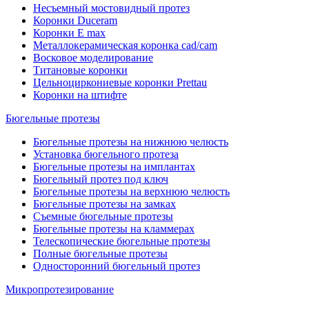
Несъемный мостовидный протез
Коронки Duceram
Коронки E max
Металлокерамическая коронка cad/cam
Восковое моделирование
Титановые коронки
Цельноциркониевые коронки Prettau
Коронки на штифте
Бюгельные протезы
Бюгельные протезы на нижнюю челюсть
Установка бюгельного протеза
Бюгельные протезы на имплантах
Бюгельный протез под ключ
Бюгельные протезы на верхнюю челюсть
Бюгельные протезы на замках
Съемные бюгельные протезы
Бюгельные протезы на кламмерах
Телескопические бюгельные протезы
Полные бюгельные протезы
Односторонний бюгельный протез
Микропротезирование