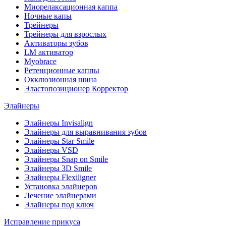
Миорелаксационная каппа
Ночные капы
Трейнеры
Трейнеры для взрослых
Активаторы зубов
LM активатор
Myobrace
Ретенционные каппы
Окклюзионная шина
Эластопозиционер Корректор
Элайнеры
Элайнеры Invisalign
Элайнеры для выравнивания зубов
Элайнеры Star Smile
Элайнеры VSD
Элайнеры Snap on Smile
Элайнеры 3D Smile
Элайнеры Flexiligner
Установка элайнеров
Лечение элайнерами
Элайнеры под ключ
Исправление прикуса