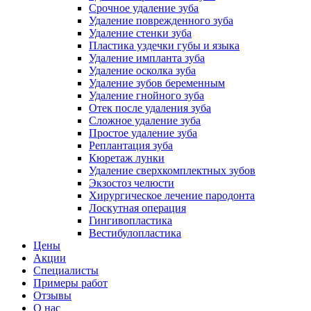
Срочное удаление зуба
Удаление поврежденного зуба
Удаление стенки зуба
Пластика уздечки губы и языка
Удаление импланта зуба
Удаление осколка зуба
Удаление зубов беременным
Удаление гнойного зуба
Отек после удаления зуба
Сложное удаление зуба
Простое удаление зуба
Реплантация зуба
Кюретаж лунки
Удаление сверхкомплектных зубов
Экзостоз челюсти
Хирургическое лечение пародонта
Лоскутная операция
Гингивопластика
Вестибулопластика
Цены
Акции
Специалисты
Примеры работ
Отзывы
О нас