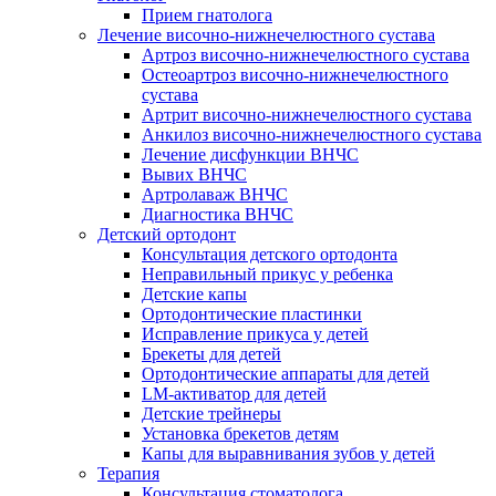
Прием гнатолога
Лечение височно-нижнечелюстного сустава
Артроз височно-нижнечелюстного сустава
Остеоартроз височно-нижнечелюстного
сустава
Артрит височно-нижнечелюстного сустава
Анкилоз височно-нижнечелюстного сустава
Лечение дисфункции ВНЧС
Вывих ВНЧС
Артролаваж ВНЧС
Диагностика ВНЧС
Детский ортодонт
Консультация детского ортодонта
Неправильный прикус у ребенка
Детские капы
Ортодонтические пластинки
Исправление прикуса у детей
Брекеты для детей
Ортодонтические аппараты для детей
LM-активатор для детей
Детские трейнеры
Установка брекетов детям
Капы для выравнивания зубов у детей
Терапия
Консультация стоматолога