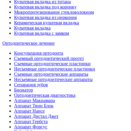
Культевая вкладка из титана
Культевая вкладка под коронку
Микропротезирование стекловолокном
Культевая вкладка из циркония
Керамическая культевая вкладка
Культевая вкладка
Культевая вкладка с замком
Ортодонтическое лечение
Консультация ортодонта
Съемный ортодонтический протез
Съемные ортодонтические пластинки
Несъемные ортодонтические пластинки
Съемные ортодонтические аппараты
Несъемные ортодонтические аппараты
Сепарация зубов
Бионатор
Ортодонтическая диагностика
Аппарат Макнамара
Аппарат Твин Блок
Аппарат Нансе
Аппарат Дистал Джет
Аппарат Гербста
Аппарат Форсус