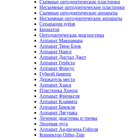
Съемные ортодонтические пластинки
Несъемные ортодонтические пластинки
Съемные ортодонтические аппараты
Несъемные ортодонтические аппараты
Сепарация зубов
Бионатор
Ортодонтическая диагностика
Аппарат Макнамара
Аппарат Твин Блок
Аппарат Нансе
Аппарат Дистал Джет
Аппарат Гербста
Аппарат Форсус
Губной бампер
Держатель места
Аппарат Хааса
Пластинка Хинца
Аппарат Френкеля
Аппарат Кламмта
Аппарат Брюкля
Аппарат Лягушка
Лечение диастемы и тремы
Лицевая дуга
Аппарат Андрезена-Гойпля
Корректор Ortho-Tain