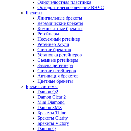
Одночелюстная пластинка
Ортодонтическое лечение ВНЧС
Брекеты
Лингвальные брекеты
Керамические брекеты
Композитные брекеты
Ретейнеры
Несъемный ретейнер
Ретейнер Хоули
Снятие брекетов
Установка ретейнеров
Съемные ретейнеры
Замена ретейнера
Снятие ретейнеров
Активация брекетов
Цветные брекеты
Брекет-системы
Damon Q2
Damon Clear 2
Mini Diamond
Damon 3MX
Брекеты Thino
Брекеты Clarity
Брекеты Victory
Damon Q