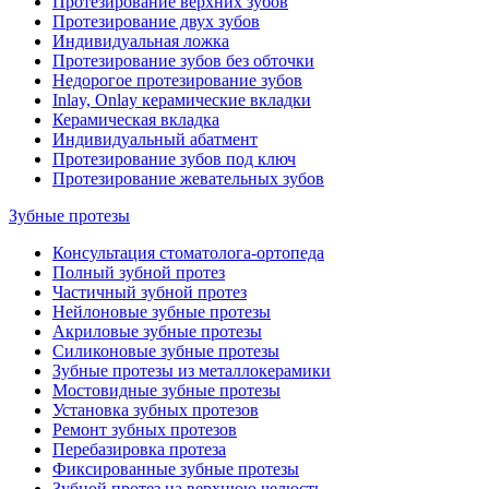
Протезирование верхних зубов
Протезирование двух зубов
Индивидуальная ложка
Протезирование зубов без обточки
Недорогое протезирование зубов
Inlay, Onlay керамические вкладки
Керамическая вкладка
Индивидуальный абатмент
Протезирование зубов под ключ
Протезирование жевательных зубов
Зубные протезы
Консультация стоматолога-ортопеда
Полный зубной протез
Частичный зубной протез
Нейлоновые зубные протезы
Акриловые зубные протезы
Силиконовые зубные протезы
Зубные протезы из металлокерамики
Мостовидные зубные протезы
Установка зубных протезов
Ремонт зубных протезов
Перебазировка протеза
Фиксированные зубные протезы
Зубной протез на верхнюю челюсть