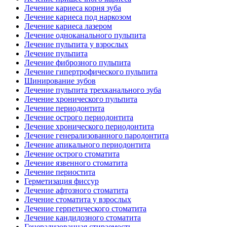
Лечение кариеса корня зуба
Лечение кариеса под наркозом
Лечение кариеса лазером
Лечение одноканального пульпита
Лечение пульпита у взрослых
Лечение пульпита
Лечение фиброзного пульпита
Лечение гипертрофического пульпита
Шинирование зубов
Лечение пульпита трехканального зуба
Лечение хронического пульпита
Лечение периодонтита
Лечение острого периодонтита
Лечение хронического периодонтита
Лечение генерализованного пародонтита
Лечение апикального периодонтита
Лечение острого стоматита
Лечение язвенного стоматита
Лечение периостита
Герметизация фиссур
Лечение афтозного стоматита
Лечение стоматита у взрослых
Лечение герпетического стоматита
Лечение кандидозного стоматита
Генерализованная стираемость