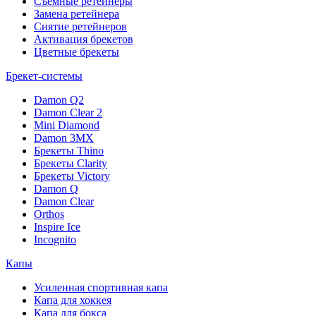
Съемные ретейнеры
Замена ретейнера
Снятие ретейнеров
Активация брекетов
Цветные брекеты
Брекет-системы
Damon Q2
Damon Clear 2
Mini Diamond
Damon 3MX
Брекеты Thino
Брекеты Clarity
Брекеты Victory
Damon Q
Damon Clear
Orthos
Inspire Ice
Incognito
Капы
Усиленная спортивная капа
Капа для хоккея
Капа для бокса