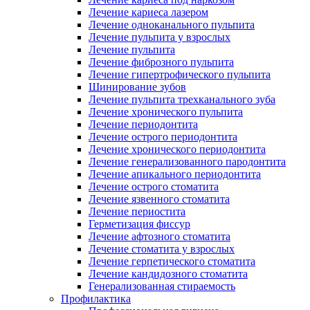
Лечение кариеса лазером
Лечение одноканального пульпита
Лечение пульпита у взрослых
Лечение пульпита
Лечение фиброзного пульпита
Лечение гипертрофического пульпита
Шинирование зубов
Лечение пульпита трехканального зуба
Лечение хронического пульпита
Лечение периодонтита
Лечение острого периодонтита
Лечение хронического периодонтита
Лечение генерализованного пародонтита
Лечение апикального периодонтита
Лечение острого стоматита
Лечение язвенного стоматита
Лечение периостита
Герметизация фиссур
Лечение афтозного стоматита
Лечение стоматита у взрослых
Лечение герпетического стоматита
Лечение кандидозного стоматита
Генерализованная стираемость
Профилактика