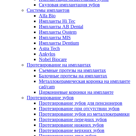
Скуловая имплантация зубов
Системы имплантов
Alfa Bio
Импланты Hi Tec
Импланты AB Dental
Импланты Osstem
Импланты MIS
Импланты Dentium
Astra Tech
Ankylos
Nobel Biocare
Протезирование на имплантах
Съемные протезы на имплантах
Балочные протезы на имплантах
Металлокерамическая коронка на импланте
cad/cam
Циркониевые коронки на импланте
Протезирование зубов
Протезирование зубов для пенсионеров
Протезирование при отсутствии зубов
Протезирование зубов из металлокерамики
Протезирование передних зубов
Протезирование нижних зубов
Протезирование верхних зубов
Протезирование двух зубов