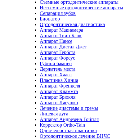
Съемные ортодонтические аппараты
Несъемные ортодонтические аппараты
Сепарация зубов
Бионатор
Ортодонтическая диагностика
Аппарат Макнамара
Аппарат Твин Блок
Аппарат Нансе
Аппарат Дистал Джет
Аппарат Гербста
Аппарат Форсус
Губной бампер
Держатель места
Аппарат Хааса
Пластинка Хинца
Аппарат Френкеля
Аппарат Кламмта
Аппарат Брюкля
Аппарат Лягушка
Лечение диастемы и тремы
Лицевая дуга
Аппарат Андрезена-Гойпля
Корректор Ortho-Tain
Одночелюстная пластинка
Ортодонтическое лечение ВНЧС