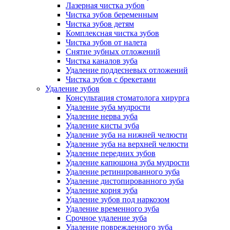
Лазерная чистка зубов
Чистка зубов беременным
Чистка зубов детям
Комплексная чистка зубов
Чистка зубов от налета
Снятие зубных отложений
Чистка каналов зуба
Удаление поддесневых отложений
Чистка зубов с брекетами
Удаление зубов
Консультация стоматолога хирурга
Удаление зуба мудрости
Удаление нерва зуба
Удаление кисты зуба
Удаление зуба на нижней челюсти
Удаление зуба на верхней челюсти
Удаление передних зубов
Удаление капюшона зуба мудрости
Удаление ретинированного зуба
Удаление дистопированного зуба
Удаление корня зуба
Удаление зубов под наркозом
Удаление временного зуба
Срочное удаление зуба
Удаление поврежденного зуба