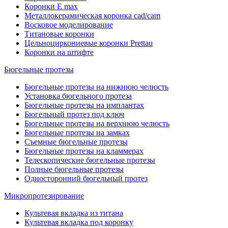
Коронки E max
Металлокерамическая коронка cad/cam
Восковое моделирование
Титановые коронки
Цельноциркониевые коронки Prettau
Коронки на штифте
Бюгельные протезы
Бюгельные протезы на нижнюю челюсть
Установка бюгельного протеза
Бюгельные протезы на имплантах
Бюгельный протез под ключ
Бюгельные протезы на верхнюю челюсть
Бюгельные протезы на замках
Съемные бюгельные протезы
Бюгельные протезы на кламмерах
Телескопические бюгельные протезы
Полные бюгельные протезы
Односторонний бюгельный протез
Микропротезирование
Культевая вкладка из титана
Культевая вкладка под коронку