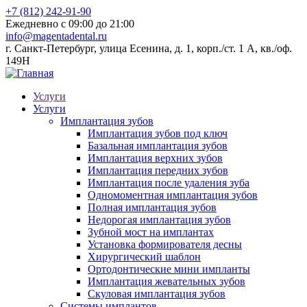
+7 (812) 242-91-90
Ежедневно с 09:00 до 21:00
info@magentadental.ru
г. Санкт-Петербург, улица Есенина, д. 1, корп./ст. 1 А, кв./оф.
149Н
Услуги
Услуги
Имплантация зубов
Имплантация зубов под ключ
Базальная имплантация зубов
Имплантация верхних зубов
Имплантация передних зубов
Имплантация после удаления зуба
Одномоментная имплантация зубов
Полная имплантация зубов
Недорогая имплантация зубов
Зубной мост на имплантах
Установка формирователя десны
Хирургический шаблон
Ортодонтические мини импланты
Имплантация жевательных зубов
Скуловая имплантация зубов
Системы имплантов