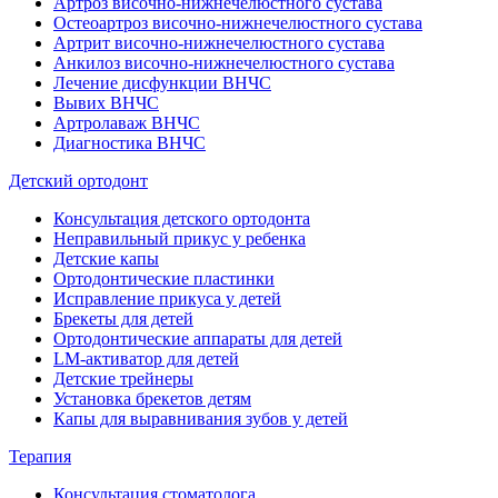
Артроз височно-нижнечелюстного сустава
Остеоартроз височно-нижнечелюстного сустава
Артрит височно-нижнечелюстного сустава
Анкилоз височно-нижнечелюстного сустава
Лечение дисфункции ВНЧС
Вывих ВНЧС
Артролаваж ВНЧС
Диагностика ВНЧС
Детский ортодонт
Консультация детского ортодонта
Неправильный прикус у ребенка
Детские капы
Ортодонтические пластинки
Исправление прикуса у детей
Брекеты для детей
Ортодонтические аппараты для детей
LM-активатор для детей
Детские трейнеры
Установка брекетов детям
Капы для выравнивания зубов у детей
Терапия
Консультация стоматолога