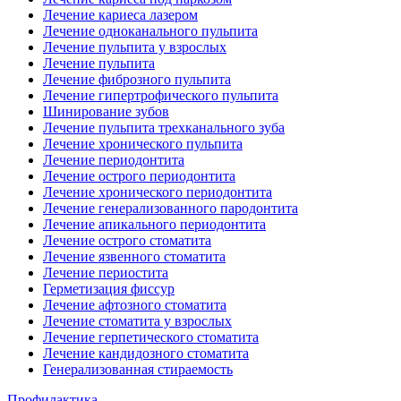
Лечение кариеса лазером
Лечение одноканального пульпита
Лечение пульпита у взрослых
Лечение пульпита
Лечение фиброзного пульпита
Лечение гипертрофического пульпита
Шинирование зубов
Лечение пульпита трехканального зуба
Лечение хронического пульпита
Лечение периодонтита
Лечение острого периодонтита
Лечение хронического периодонтита
Лечение генерализованного пародонтита
Лечение апикального периодонтита
Лечение острого стоматита
Лечение язвенного стоматита
Лечение периостита
Герметизация фиссур
Лечение афтозного стоматита
Лечение стоматита у взрослых
Лечение герпетического стоматита
Лечение кандидозного стоматита
Генерализованная стираемость
Профилактика