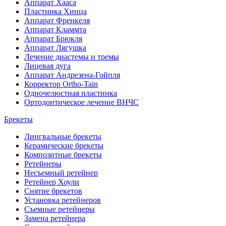
Аппарат Хааса
Пластинка Хинца
Аппарат Френкеля
Аппарат Кламмта
Аппарат Брюкля
Аппарат Лягушка
Лечение диастемы и тремы
Лицевая дуга
Аппарат Андрезена-Гойпля
Корректор Ortho-Tain
Одночелюстная пластинка
Ортодонтическое лечение ВНЧС
Брекеты
Лингвальные брекеты
Керамические брекеты
Композитные брекеты
Ретейнеры
Несъемный ретейнер
Ретейнер Хоули
Снятие брекетов
Установка ретейнеров
Съемные ретейнеры
Замена ретейнера