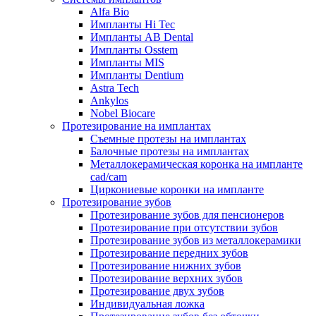
Alfa Bio
Импланты Hi Tec
Импланты AB Dental
Импланты Osstem
Импланты MIS
Импланты Dentium
Astra Tech
Ankylos
Nobel Biocare
Протезирование на имплантах
Съемные протезы на имплантах
Балочные протезы на имплантах
Металлокерамическая коронка на импланте
cad/cam
Циркониевые коронки на импланте
Протезирование зубов
Протезирование зубов для пенсионеров
Протезирование при отсутствии зубов
Протезирование зубов из металлокерамики
Протезирование передних зубов
Протезирование нижних зубов
Протезирование верхних зубов
Протезирование двух зубов
Индивидуальная ложка