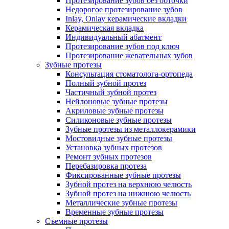
Протезирование зубов без обточки
Недорогое протезирование зубов
Inlay, Onlay керамические вкладки
Керамическая вкладка
Индивидуальный абатмент
Протезирование зубов под ключ
Протезирование жевательных зубов
Зубные протезы
Консультация стоматолога-ортопеда
Полный зубной протез
Частичный зубной протез
Нейлоновые зубные протезы
Акриловые зубные протезы
Силиконовые зубные протезы
Зубные протезы из металлокерамики
Мостовидные зубные протезы
Установка зубных протезов
Ремонт зубных протезов
Перебазировка протеза
Фиксированные зубные протезы
Зубной протез на верхнюю челюсть
Зубной протез на нижнюю челюсть
Металлические зубные протезы
Временные зубные протезы
Съемные протезы