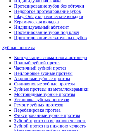
Индивидуальная ложка
Протезирование зубов без обточки
Недорогое протезирование зубов
Inlay, Onlay керамические вкладки
Керамическая вкладка
Индивидуальный абатмент
Протезирование зубов под ключ
Протезирование жевательных зубов
Зубные протезы
Консультация стоматолога-ортопеда
Полный зубной протез
Частичный зубной протез
Нейлоновые зубные протезы
Акриловые зубные протезы
Силиконовые зубные протезы
Зубные протезы из металлокерамики
Мостовидные зубные протезы
Установка зубных протезов
Ремонт зубных протезов
Перебазировка протеза
Фиксированные зубные протезы
Зубной протез на верхнюю челюсть
Зубной протез на нижнюю челюсть