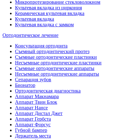
Микропротезирование стекловолокном
Культевая вкладка из циркония
Керамическая культевая вкладка
Культевая вкладка
Культевая вкладка с замком
Ортодонтическое лечение
Консультация ортодонта
Съемный ортодонтический протез
Съемные ортодонтические пластинки
Несъемные ортодонтические пластинки
Съемные ортодонтические аппараты
Несъемные ортодонтические аппараты
Сепарация зубов
Бионатор
Ортодонтическая диагностика
Аппарат Макнамара
Аппарат Твин Блок
Аппарат Нансе
Аппарат Дистал Джет
Аппарат Гербста
Аппарат Форсус
Губной бампер
Держатель места