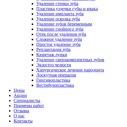
Удаление стенки зуба
Пластика уздечки губы и языка
Удаление импланта зуба
Удаление осколка зуба
Удаление зубов беременным
Удаление гнойного зуба
Отек после удаления зуба
Сложное удаление зуба
Простое удаление зуба
Реплантация зуба
Кюретаж лунки
Удаление сверхкомплектных зубов
Экзостоз челюсти
Хирургическое лечение пародонта
Лоскутная операция
Гингивопластика
Вестибулопластика
Цены
Акции
Специалисты
Примеры работ
Отзывы
О нас
Контакты