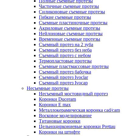
Полные съемные протезы
Частичные съемные протезы
Силиконовые съемные протезы
Гибкие съемные протезы
Съемные пластиночные протезы
Акриловые съемные протезы
Нейлоновые съемные протезы
Временные съемные протезы
Съемный протез на 2 зуба
Съемный протез без неба
Съемный протез с небом
Термопластовые протезы
Съемные пластмассовые протезы
Съемный протез бабочка
Съемный протез Ivoclar
Съемный протез Ivocap
Несъемные протезы
Несъемный мостовидный протез
Коронки Duceram
Коронки E max
Металлокерамическая коронка cad/cam
Восковое моделирование
Титановые коронки
Цельноциркониевые коронки Prettau
Коронки на штифте