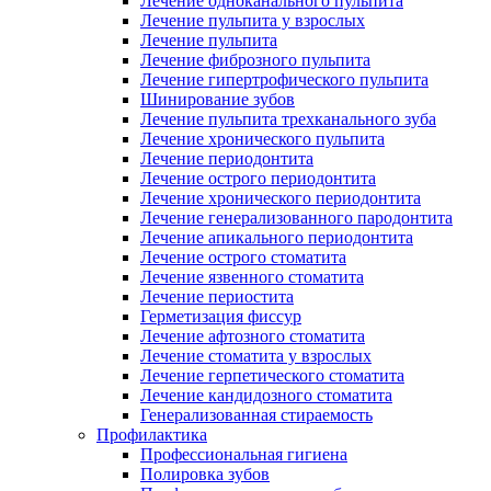
Лечение одноканального пульпита
Лечение пульпита у взрослых
Лечение пульпита
Лечение фиброзного пульпита
Лечение гипертрофического пульпита
Шинирование зубов
Лечение пульпита трехканального зуба
Лечение хронического пульпита
Лечение периодонтита
Лечение острого периодонтита
Лечение хронического периодонтита
Лечение генерализованного пародонтита
Лечение апикального периодонтита
Лечение острого стоматита
Лечение язвенного стоматита
Лечение периостита
Герметизация фиссур
Лечение афтозного стоматита
Лечение стоматита у взрослых
Лечение герпетического стоматита
Лечение кандидозного стоматита
Генерализованная стираемость
Профилактика
Профессиональная гигиена
Полировка зубов