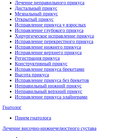
Лечение неправильного прикуса
Дистальный прикус
Мезиальный прикус
Открытый прикус
Исправление прикуса у взрослых
Исправление глубокого прикуса
Хирургическое исправление прикуса
Исправление перекрестного прикуса
Исправление нижнего прикуса
Исправление верхнего прикуса
Регистрация прикуса
Конструктивный прикус
Исправление прикуса брекетами
Высота прикуса
Исправление прикуса без брекетов
Неправильный нижний прикус
Неправильный верхний прикус
Исправление прикуса элайнерами
Гнатолог
Прием гнатолога
Лечение височно-нижнечелюстного сустава