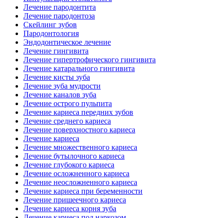
Лечение пародонтита
Лечение пародонтоза
Скейлинг зубов
Пародонтология
Эндодонтическое лечение
Лечение гингивита
Лечение гипертрофического гингивита
Лечение катарального гингивита
Лечение кисты зуба
Лечение зуба мудрости
Лечение каналов зуба
Лечение острого пульпита
Лечение кариеса передних зубов
Лечение среднего кариеса
Лечение поверхностного кариеса
Лечение кариеса
Лечение множественного кариеса
Лечение бутылочного кариеса
Лечение глубокого кариеса
Лечение осложненного кариеса
Лечение неосложненного кариеса
Лечение кариеса при беременности
Лечение пришеечного кариеса
Лечение кариеса корня зуба
Лечение кариеса под наркозом