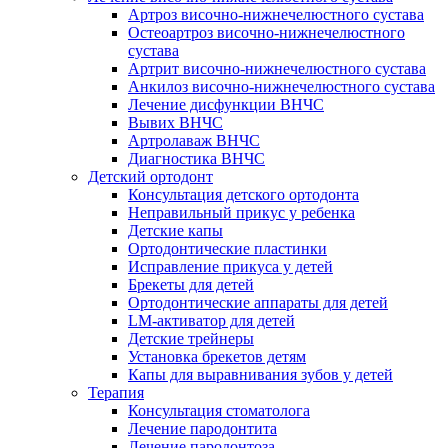
Артроз височно-нижнечелюстного сустава
Остеоартроз височно-нижнечелюстного
сустава
Артрит височно-нижнечелюстного сустава
Анкилоз височно-нижнечелюстного сустава
Лечение дисфункции ВНЧС
Вывих ВНЧС
Артролаваж ВНЧС
Диагностика ВНЧС
Детский ортодонт
Консультация детского ортодонта
Неправильный прикус у ребенка
Детские капы
Ортодонтические пластинки
Исправление прикуса у детей
Брекеты для детей
Ортодонтические аппараты для детей
LM-активатор для детей
Детские трейнеры
Установка брекетов детям
Капы для выравнивания зубов у детей
Терапия
Консультация стоматолога
Лечение пародонтита
Лечение пародонтоза