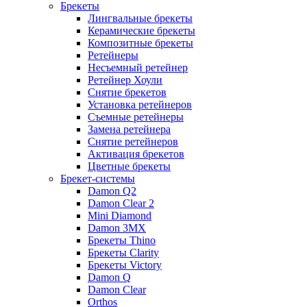
Брекеты
Лингвальные брекеты
Керамические брекеты
Композитные брекеты
Ретейнеры
Несъемный ретейнер
Ретейнер Хоули
Снятие брекетов
Установка ретейнеров
Съемные ретейнеры
Замена ретейнера
Снятие ретейнеров
Активация брекетов
Цветные брекеты
Брекет-системы
Damon Q2
Damon Clear 2
Mini Diamond
Damon 3MX
Брекеты Thino
Брекеты Clarity
Брекеты Victory
Damon Q
Damon Clear
Orthos