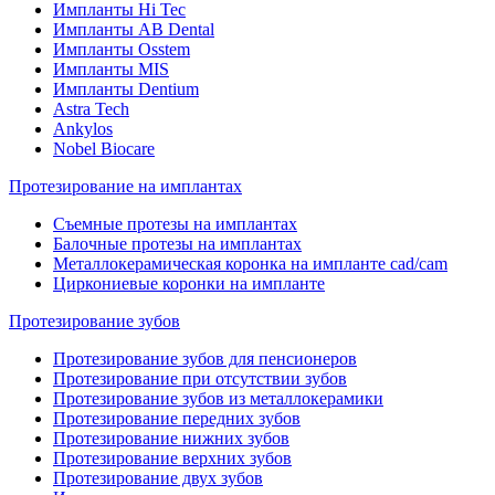
Импланты Hi Tec
Импланты AB Dental
Импланты Osstem
Импланты MIS
Импланты Dentium
Astra Tech
Ankylos
Nobel Biocare
Протезирование на имплантах
Съемные протезы на имплантах
Балочные протезы на имплантах
Металлокерамическая коронка на импланте cad/cam
Циркониевые коронки на импланте
Протезирование зубов
Протезирование зубов для пенсионеров
Протезирование при отсутствии зубов
Протезирование зубов из металлокерамики
Протезирование передних зубов
Протезирование нижних зубов
Протезирование верхних зубов
Протезирование двух зубов