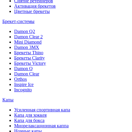
Снятие ретейнеров
Активация брекетов
Цветные брекеты
Брекет-системы
Damon Q2
Damon Clear 2
Mini Diamond
Damon 3MX
Брекеты Thino
Брекеты Clarity
Брекеты Victory
Damon Q
Damon Clear
Orthos
Inspire Ice
Incognito
Капы
Усиленная спортивная капа
Капа для хоккея
Капа для бокса
Миорелаксационная каппа
Ночные капы