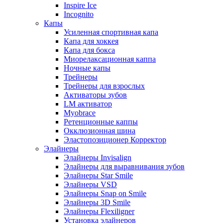
Inspire Ice
Incognito
Капы
Усиленная спортивная капа
Капа для хоккея
Капа для бокса
Миорелаксационная каппа
Ночные капы
Трейнеры
Трейнеры для взрослых
Активаторы зубов
LM активатор
Myobrace
Ретенционные каппы
Окклюзионная шина
Эластопозиционер Корректор
Элайнеры
Элайнеры Invisalign
Элайнеры для выравнивания зубов
Элайнеры Star Smile
Элайнеры VSD
Элайнеры Snap on Smile
Элайнеры 3D Smile
Элайнеры Flexiligner
Установка элайнеров