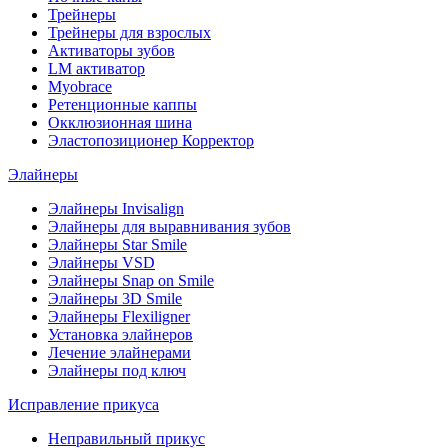
Трейнеры
Трейнеры для взрослых
Активаторы зубов
LM активатор
Myobrace
Ретенционные каппы
Окклюзионная шина
Эластопозиционер Корректор
Элайнеры
Элайнеры Invisalign
Элайнеры для выравнивания зубов
Элайнеры Star Smile
Элайнеры VSD
Элайнеры Snap on Smile
Элайнеры 3D Smile
Элайнеры Flexiligner
Установка элайнеров
Лечение элайнерами
Элайнеры под ключ
Исправление прикуса
Неправильный прикус