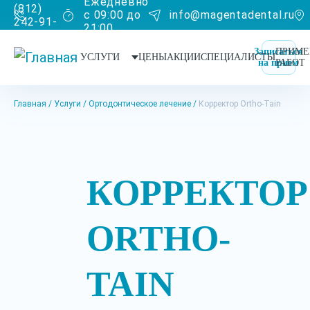
Ежедневно
(812)
с 09:00 до
info@magentadental.ru
242-91-
21:00
90
Записаться
ПРИМЕ
УСЛУГИ
ЦЕНЫ
АКЦИИ
СПЕЦИАЛИСТЫ
на прием
РАБОТ
Главная
Услуги
Ортодонтическое лечение
Корректор Ortho-Tain
КОРРЕКТОР
ORTHO-
TAIN