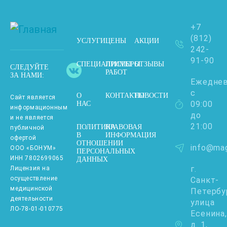
+7
(812)
УСЛУГИ
ЦЕНЫ
АКЦИИ
242-
91-90
СПЕЦИАЛИСТЫ
ПРИМЕРЫ
ОТЗЫВЫ
СЛЕДУЙТЕ
РАБОТ
ЗА НАМИ:
Ежедне
с
О
КОНТАКТЫ
НОВОСТИ
Сайт является
09:00
НАС
информационным
до
и не является
21:00
ПОЛИТИКА
ПРАВОВАЯ
публичной
В
ИНФОРМАЦИЯ
офертой
ОТНОШЕНИИ
info@mag
ООО «БОНУМ»
ПЕРСОНАЛЬНЫХ
ИНН 7802699065
ДАННЫХ
г.
Лицензия на
осуществление
Санкт-
медицинской
Петербу
деятельности
улица
ЛО-78-01-010775
Есенина,
д. 1,