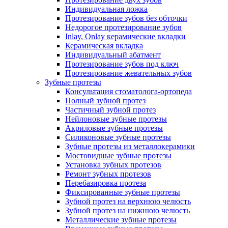
Индивидуальная ложка
Протезирование зубов без обточки
Недорогое протезирование зубов
Inlay, Onlay керамические вкладки
Керамическая вкладка
Индивидуальный абатмент
Протезирование зубов под ключ
Протезирование жевательных зубов
Зубные протезы
Консультация стоматолога-ортопеда
Полный зубной протез
Частичный зубной протез
Нейлоновые зубные протезы
Акриловые зубные протезы
Силиконовые зубные протезы
Зубные протезы из металлокерамики
Мостовидные зубные протезы
Установка зубных протезов
Ремонт зубных протезов
Перебазировка протеза
Фиксированные зубные протезы
Зубной протез на верхнюю челюсть
Зубной протез на нижнюю челюсть
Металлические зубные протезы