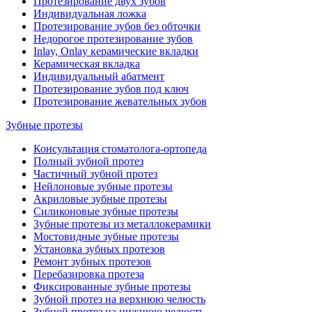
Протезирование двух зубов
Индивидуальная ложка
Протезирование зубов без обточки
Недорогое протезирование зубов
Inlay, Onlay керамические вкладки
Керамическая вкладка
Индивидуальный абатмент
Протезирование зубов под ключ
Протезирование жевательных зубов
Зубные протезы
Консультация стоматолога-ортопеда
Полный зубной протез
Частичный зубной протез
Нейлоновые зубные протезы
Акриловые зубные протезы
Силиконовые зубные протезы
Зубные протезы из металлокерамики
Мостовидные зубные протезы
Установка зубных протезов
Ремонт зубных протезов
Перебазировка протеза
Фиксированные зубные протезы
Зубной протез на верхнюю челюсть
Зубной протез на нижнюю челюсть