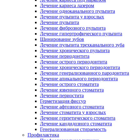
Лечение кариеса лазером
Лечение одноканального пульпита
Лечение пульпита у взрослых
Лечение пульпита
Лечение фиброзного пульпита
Лечение гипертрофического пульпита
Шинирование зубов
Лечение пульпита трехканального зуба
Лечение хронического пульпита
Лечение периодонтита
Лечение острого периодонтита
Лечение хронического периодонтита
Лечение генерализованного пародонтита
Лечение апикального периодонтита
Лечение острого стоматита
Лечение язвенного стоматита
Лечение периостита
Герметизация фиссур
Лечение афтозного стоматита
Лечение стоматита у взрослых
Лечение герпетического стоматита
Лечение кандидозного стоматита
Генерализованная стираемость
Профилактика