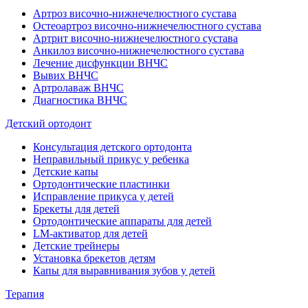
Артроз височно-нижнечелюстного сустава
Остеоартроз височно-нижнечелюстного сустава
Артрит височно-нижнечелюстного сустава
Анкилоз височно-нижнечелюстного сустава
Лечение дисфункции ВНЧС
Вывих ВНЧС
Артролаваж ВНЧС
Диагностика ВНЧС
Детский ортодонт
Консультация детского ортодонта
Неправильный прикус у ребенка
Детские капы
Ортодонтические пластинки
Исправление прикуса у детей
Брекеты для детей
Ортодонтические аппараты для детей
LM-активатор для детей
Детские трейнеры
Установка брекетов детям
Капы для выравнивания зубов у детей
Терапия