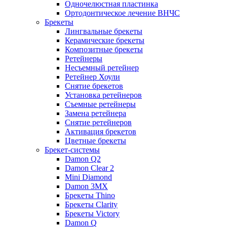
Одночелюстная пластинка
Ортодонтическое лечение ВНЧС
Брекеты
Лингвальные брекеты
Керамические брекеты
Композитные брекеты
Ретейнеры
Несъемный ретейнер
Ретейнер Хоули
Снятие брекетов
Установка ретейнеров
Съемные ретейнеры
Замена ретейнера
Снятие ретейнеров
Активация брекетов
Цветные брекеты
Брекет-системы
Damon Q2
Damon Clear 2
Mini Diamond
Damon 3MX
Брекеты Thino
Брекеты Clarity
Брекеты Victory
Damon Q