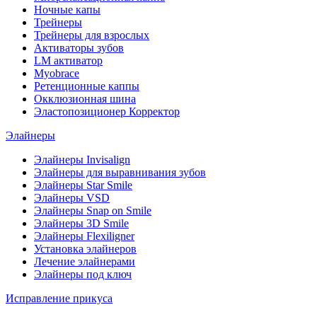
Ночные капы
Трейнеры
Трейнеры для взрослых
Активаторы зубов
LM активатор
Myobrace
Ретенционные каппы
Окклюзионная шина
Эластопозиционер Корректор
Элайнеры
Элайнеры Invisalign
Элайнеры для выравнивания зубов
Элайнеры Star Smile
Элайнеры VSD
Элайнеры Snap on Smile
Элайнеры 3D Smile
Элайнеры Flexiligner
Установка элайнеров
Лечение элайнерами
Элайнеры под ключ
Исправление прикуса