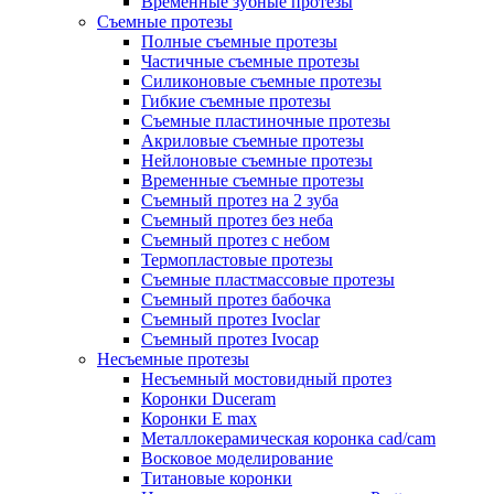
Временные зубные протезы
Съемные протезы
Полные съемные протезы
Частичные съемные протезы
Силиконовые съемные протезы
Гибкие съемные протезы
Съемные пластиночные протезы
Акриловые съемные протезы
Нейлоновые съемные протезы
Временные съемные протезы
Съемный протез на 2 зуба
Съемный протез без неба
Съемный протез с небом
Термопластовые протезы
Съемные пластмассовые протезы
Съемный протез бабочка
Съемный протез Ivoclar
Съемный протез Ivocap
Несъемные протезы
Несъемный мостовидный протез
Коронки Duceram
Коронки E max
Металлокерамическая коронка cad/cam
Восковое моделирование
Титановые коронки