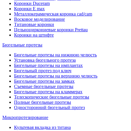
Коронки Duceram
Коронки E max
Металлокерамическая коронка cad/cam
Восковое моделирование
Титановые коронки
Цельноциркониевые коронки Prettau
Коронки на штифте
Бюгельные протезы
Бюгельные протезы на нижнюю челюсть
Установка бюгельного протеза
Бюгельные протезы на имплантах
Бюгельный протез под ключ
Бюгельные протезы на верхнюю челюсть
Бюгельные протезы на замках
Съемные бюгельные протезы
Бюгельные протезы на кламмерах
Телескопические бюгельные протезы
Полные бюгельные протезы
Односторонний бюгельный протез
Микропротезирование
Культевая вкладка из титана