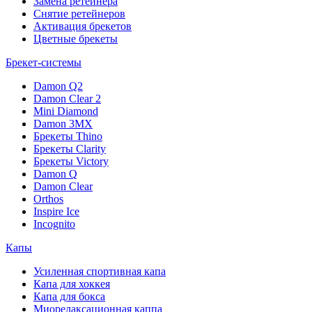
Замена ретейнера
Снятие ретейнеров
Активация брекетов
Цветные брекеты
Брекет-системы
Damon Q2
Damon Clear 2
Mini Diamond
Damon 3MX
Брекеты Thino
Брекеты Clarity
Брекеты Victory
Damon Q
Damon Clear
Orthos
Inspire Ice
Incognito
Капы
Усиленная спортивная капа
Капа для хоккея
Капа для бокса
Миорелаксационная каппа