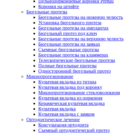
Цельноциркониевые коронки Prettau
Коронки на штифте
Бюгельные протезы
Бюгельные протезы на нижнюю челюсть
Установка бюгельного протеза
Бюгельные протезы на имплантах
Бюгельный протез под ключ
Бюгельные протезы на верхнюю челюсть
Бюгельные протезы на замках
Съемные бюгельные протезы
Бюгельные протезы на кламмерах
Телескопические бюгельные протезы
Полные бюгельные протезы
Односторонний бюгельный протез
Микропротезирование
Культевая вкладка из титана
Культевая вкладка под коронку
Микропротезирование стекловолокном
Культевая вкладка из циркония
Керамическая культевая вкладка
Культевая вкладка
Культевая вкладка с замком
Ортодонтическое лечение
Консультация ортодонта
Съемный ортодонтический протез