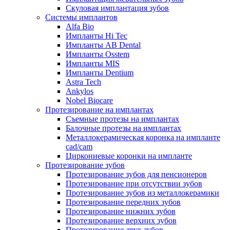
Скуловая имплантация зубов
Системы имплантов
Alfa Bio
Импланты Hi Tec
Импланты AB Dental
Импланты Osstem
Импланты MIS
Импланты Dentium
Astra Tech
Ankylos
Nobel Biocare
Протезирование на имплантах
Съемные протезы на имплантах
Балочные протезы на имплантах
Металлокерамическая коронка на импланте
cad/cam
Циркониевые коронки на импланте
Протезирование зубов
Протезирование зубов для пенсионеров
Протезирование при отсутствии зубов
Протезирование зубов из металлокерамики
Протезирование передних зубов
Протезирование нижних зубов
Протезирование верхних зубов
Протезирование двух зубов