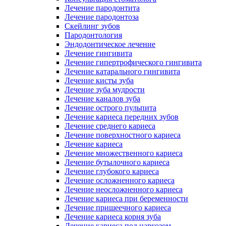
Лечение пародонтита
Лечение пародонтоза
Скейлинг зубов
Пародонтология
Эндодонтическое лечение
Лечение гингивита
Лечение гипертрофического гингивита
Лечение катарального гингивита
Лечение кисты зуба
Лечение зуба мудрости
Лечение каналов зуба
Лечение острого пульпита
Лечение кариеса передних зубов
Лечение среднего кариеса
Лечение поверхностного кариеса
Лечение кариеса
Лечение множественного кариеса
Лечение бутылочного кариеса
Лечение глубокого кариеса
Лечение осложненного кариеса
Лечение неосложненного кариеса
Лечение кариеса при беременности
Лечение пришеечного кариеса
Лечение кариеса корня зуба
Лечение кариеса под наркозом