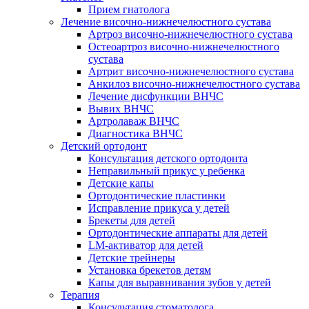
Прием гнатолога
Лечение височно-нижнечелюстного сустава
Артроз височно-нижнечелюстного сустава
Остеоартроз височно-нижнечелюстного
сустава
Артрит височно-нижнечелюстного сустава
Анкилоз височно-нижнечелюстного сустава
Лечение дисфункции ВНЧС
Вывих ВНЧС
Артролаваж ВНЧС
Диагностика ВНЧС
Детский ортодонт
Консультация детского ортодонта
Неправильный прикус у ребенка
Детские капы
Ортодонтические пластинки
Исправление прикуса у детей
Брекеты для детей
Ортодонтические аппараты для детей
LM-активатор для детей
Детские трейнеры
Установка брекетов детям
Капы для выравнивания зубов у детей
Терапия
Консультация стоматолога