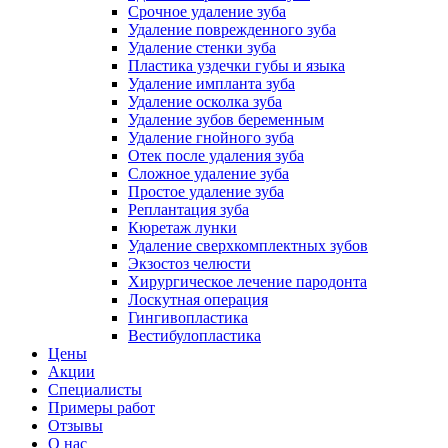
Срочное удаление зуба
Удаление поврежденного зуба
Удаление стенки зуба
Пластика уздечки губы и языка
Удаление импланта зуба
Удаление осколка зуба
Удаление зубов беременным
Удаление гнойного зуба
Отек после удаления зуба
Сложное удаление зуба
Простое удаление зуба
Реплантация зуба
Кюретаж лунки
Удаление сверхкомплектных зубов
Экзостоз челюсти
Хирургическое лечение пародонта
Лоскутная операция
Гингивопластика
Вестибулопластика
Цены
Акции
Специалисты
Примеры работ
Отзывы
О нас