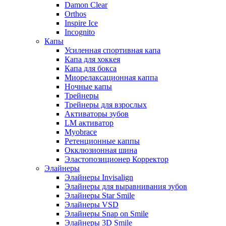
Damon Clear
Orthos
Inspire Ice
Incognito
Капы
Усиленная спортивная капа
Капа для хоккея
Капа для бокса
Миорелаксационная каппа
Ночные капы
Трейнеры
Трейнеры для взрослых
Активаторы зубов
LM активатор
Myobrace
Ретенционные каппы
Окклюзионная шина
Эластопозиционер Корректор
Элайнеры
Элайнеры Invisalign
Элайнеры для выравнивания зубов
Элайнеры Star Smile
Элайнеры VSD
Элайнеры Snap on Smile
Элайнеры 3D Smile