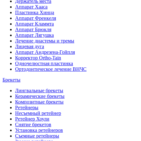
Держатель места
Аппарат Хааса
Пластинка Хинца
Аппарат Френкеля
Аппарат Кламмта
Аппарат Брюкля
Аппарат Лягушка
Лечение диастемы и тремы
Лицевая дуга
Аппарат Андрезена-Гойпля
Корректор Ortho-Tain
Одночелюстная пластинка
Ортодонтическое лечение ВНЧС
Брекеты
Лингвальные брекеты
Керамические брекеты
Композитные брекеты
Ретейнеры
Несъемный ретейнер
Ретейнер Хоули
Снятие брекетов
Установка ретейнеров
Съемные ретейнеры