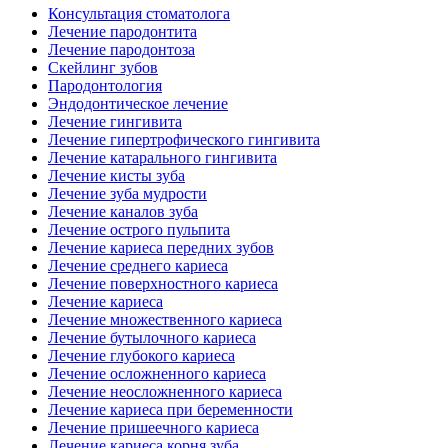
Консультация стоматолога
Лечение пародонтита
Лечение пародонтоза
Скейлинг зубов
Пародонтология
Эндодонтическое лечение
Лечение гингивита
Лечение гипертрофического гингивита
Лечение катарального гингивита
Лечение кисты зуба
Лечение зуба мудрости
Лечение каналов зуба
Лечение острого пульпита
Лечение кариеса передних зубов
Лечение среднего кариеса
Лечение поверхностного кариеса
Лечение кариеса
Лечение множественного кариеса
Лечение бутылочного кариеса
Лечение глубокого кариеса
Лечение осложненного кариеса
Лечение неосложненного кариеса
Лечение кариеса при беременности
Лечение пришеечного кариеса
Лечение кариеса корня зуба