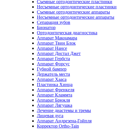
Съемные ортодонтические пластинки
Несъемные ортодонтические пластинки
Съемные ортодонтические аппараты
Несъемные ортодонтические аппараты
Сепарация зубов
Бионатор
Ортодонтическая диагностика
Аппарат Макнамара
Аппарат Твин Блок
Аппарат Нансе
Аппарат Дистал Джет
Аппарат Гербста
Аппарат Форсус
Губной бампер
Держатель места
Аппарат Хааса
Пластинка Хинца
Аппарат Френкеля
Аппарат Кламмта
Аппарат Брюкля
Аппарат Лягушка
Лечение диастемы и тремы
Лицевая дуга
Аппарат Андрезена-Гойпля
Корректор Ortho-Tain