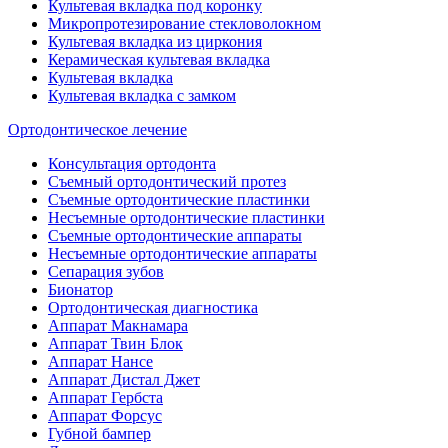
Культевая вкладка под коронку
Микропротезирование стекловолокном
Культевая вкладка из циркония
Керамическая культевая вкладка
Культевая вкладка
Культевая вкладка с замком
Ортодонтическое лечение
Консультация ортодонта
Съемный ортодонтический протез
Съемные ортодонтические пластинки
Несъемные ортодонтические пластинки
Съемные ортодонтические аппараты
Несъемные ортодонтические аппараты
Сепарация зубов
Бионатор
Ортодонтическая диагностика
Аппарат Макнамара
Аппарат Твин Блок
Аппарат Нансе
Аппарат Дистал Джет
Аппарат Гербста
Аппарат Форсус
Губной бампер