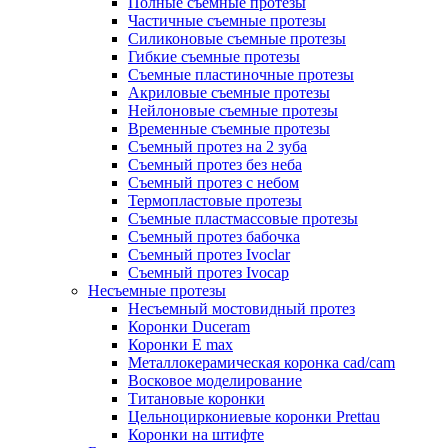
Полные съемные протезы
Частичные съемные протезы
Силиконовые съемные протезы
Гибкие съемные протезы
Съемные пластиночные протезы
Акриловые съемные протезы
Нейлоновые съемные протезы
Временные съемные протезы
Съемный протез на 2 зуба
Съемный протез без неба
Съемный протез с небом
Термопластовые протезы
Съемные пластмассовые протезы
Съемный протез бабочка
Съемный протез Ivoclar
Съемный протез Ivocap
Несъемные протезы
Несъемный мостовидный протез
Коронки Duceram
Коронки E max
Металлокерамическая коронка cad/cam
Восковое моделирование
Титановые коронки
Цельноциркониевые коронки Prettau
Коронки на штифте