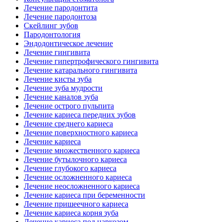
Лечение пародонтита
Лечение пародонтоза
Скейлинг зубов
Пародонтология
Эндодонтическое лечение
Лечение гингивита
Лечение гипертрофического гингивита
Лечение катарального гингивита
Лечение кисты зуба
Лечение зуба мудрости
Лечение каналов зуба
Лечение острого пульпита
Лечение кариеса передних зубов
Лечение среднего кариеса
Лечение поверхностного кариеса
Лечение кариеса
Лечение множественного кариеса
Лечение бутылочного кариеса
Лечение глубокого кариеса
Лечение осложненного кариеса
Лечение неосложненного кариеса
Лечение кариеса при беременности
Лечение пришеечного кариеса
Лечение кариеса корня зуба
Лечение кариеса под наркозом