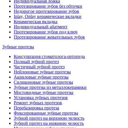
Индивидуальная ложка
Протезирование зубов без обточки
Недорогое протезирование зубов
Inlay, Onlay керамические вкладки
Керамическая вкладка
Индивидуальный абатмент
Протезирование зубов под ключ
Протезирование жевательных зубов
Зубные протезы
Консультация стоматолога-ортопеда
Полный зубной протез
Частичный зубной протез
Нейлоновые зубные протезы
Акриловые зубные протезы
Силиконовые зубные протезы
Зубные протезы из металлокерамики
Мостовидные зубные протезы
Установка зубных протезов
Ремонт зубных протезов
Перебазировка протеза
Фиксированные зубные протезы
Зубной протез на верхнюю челюсть
Зубной протез на нижнюю челюсть