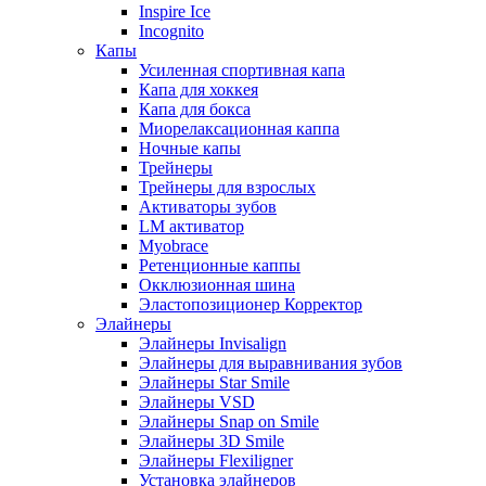
Inspire Ice
Incognito
Капы
Усиленная спортивная капа
Капа для хоккея
Капа для бокса
Миорелаксационная каппа
Ночные капы
Трейнеры
Трейнеры для взрослых
Активаторы зубов
LM активатор
Myobrace
Ретенционные каппы
Окклюзионная шина
Эластопозиционер Корректор
Элайнеры
Элайнеры Invisalign
Элайнеры для выравнивания зубов
Элайнеры Star Smile
Элайнеры VSD
Элайнеры Snap on Smile
Элайнеры 3D Smile
Элайнеры Flexiligner
Установка элайнеров