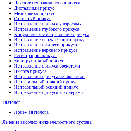
Лечение неправильного прикуса
Дистальный прикус
Мезиальный прикус
Открытый прикус
Исправление прикуса у взрослых
Исправление глубокого прикуса
Хирургическое исправление прикуса
Исправление перекрестного прикуса
Исправление нижнего прикуса
Исправление верхнего прикуса
Регистрация прикуса
Конструктивный прикус
Исправление прикуса брекетами
Высота прикуса
Исправление прикуса без брекетов
Неправильный нижний прикус
Неправильный верхний прикус
Исправление прикуса элайнерами
Гнатолог
Прием гнатолога
Лечение височно-нижнечелюстного сустава