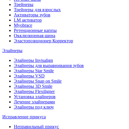
Трейнеры
Трейнеры для взрослых
Активаторы зубов
LM активатор
Myobrace
Ретенционные каппы
Окклюзионная шина
Эластопозиционер Корректор
Элайнеры
Элайнеры Invisalign
Элайнеры для выравнивания зубов
Элайнеры Star Smile
Элайнеры VSD
Элайнеры Snap on Smile
Элайнеры 3D Smile
Элайнеры Flexiligner
Установка элайнеров
Лечение элайнерами
Элайнеры под ключ
Исправление прикуса
Неправильный прикус