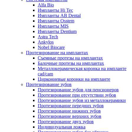
Alfa Bio
Импланты Hi Tec
Импланты AB Dental
Импланты Osstem
Импланты MIS
Импланты Dentium
Astra Tech
Ankylos
Nobel Biocare
Протезирование на имплантах
Съемные протезы на имплантах
Балочные протезы на имплантах
Металлокерамическая коронка на импланте
cad/cam
Циркониевые коронки на импланте
Протезирование зубов
Протезирование зубов для пенсионеров
Протезирование при отсутствии зубов
Протезирование зубов из металлокерамики
Протезирование передних зубов
Протезирование нижних зубов
Протезирование верхних зубов
Протезирование двух зубов
Индивидуальная ложка