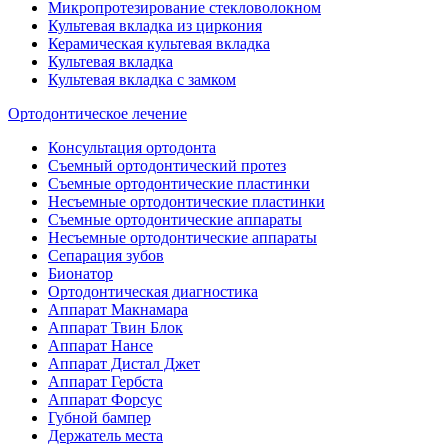
Микропротезирование стекловолокном
Культевая вкладка из циркония
Керамическая культевая вкладка
Культевая вкладка
Культевая вкладка с замком
Ортодонтическое лечение
Консультация ортодонта
Съемный ортодонтический протез
Съемные ортодонтические пластинки
Несъемные ортодонтические пластинки
Съемные ортодонтические аппараты
Несъемные ортодонтические аппараты
Сепарация зубов
Бионатор
Ортодонтическая диагностика
Аппарат Макнамара
Аппарат Твин Блок
Аппарат Нансе
Аппарат Дистал Джет
Аппарат Гербста
Аппарат Форсус
Губной бампер
Держатель места