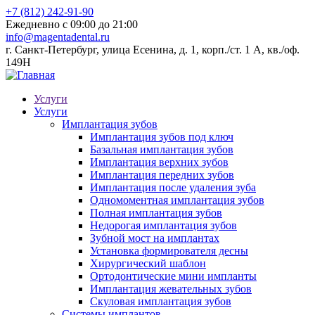
+7 (812) 242-91-90
Ежедневно с 09:00 до 21:00
info@magentadental.ru
г. Санкт-Петербург, улица Есенина, д. 1, корп./ст. 1 А, кв./оф.
149Н
Услуги
Услуги
Имплантация зубов
Имплантация зубов под ключ
Базальная имплантация зубов
Имплантация верхних зубов
Имплантация передних зубов
Имплантация после удаления зуба
Одномоментная имплантация зубов
Полная имплантация зубов
Недорогая имплантация зубов
Зубной мост на имплантах
Установка формирователя десны
Хирургический шаблон
Ортодонтические мини импланты
Имплантация жевательных зубов
Скуловая имплантация зубов
Системы имплантов