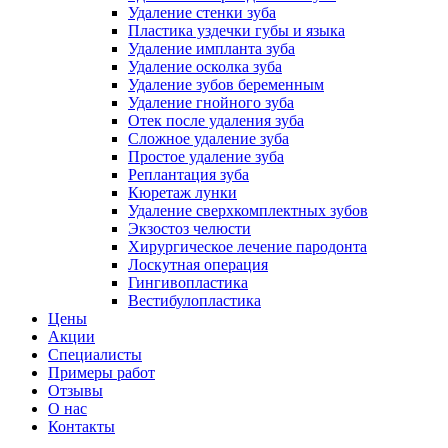
Удаление стенки зуба
Пластика уздечки губы и языка
Удаление импланта зуба
Удаление осколка зуба
Удаление зубов беременным
Удаление гнойного зуба
Отек после удаления зуба
Сложное удаление зуба
Простое удаление зуба
Реплантация зуба
Кюретаж лунки
Удаление сверхкомплектных зубов
Экзостоз челюсти
Хирургическое лечение пародонта
Лоскутная операция
Гингивопластика
Вестибулопластика
Цены
Акции
Специалисты
Примеры работ
Отзывы
О нас
Контакты