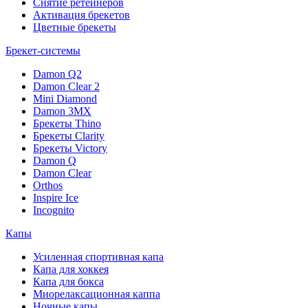
Снятие ретейнеров
Активация брекетов
Цветные брекеты
Брекет-системы
Damon Q2
Damon Clear 2
Mini Diamond
Damon 3MX
Брекеты Thino
Брекеты Clarity
Брекеты Victory
Damon Q
Damon Clear
Orthos
Inspire Ice
Incognito
Капы
Усиленная спортивная капа
Капа для хоккея
Капа для бокса
Миорелаксационная каппа
Ночные капы