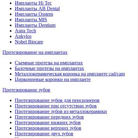
Импланты Hi Tec
Импланты AB Dental
Импланты Osstem
Импланты MIS
Импланты Dentium
Astra Tech
Ankylos
Nobel Biocare
Протезирование на имплантах
Съемные протезы на имплантах
Балочные протезы на имплантах
Металлокерамическая коронка на импланте cad/cam
Циркониевые коронки на импланте
Протезирование зубов
Протезирование зубов для пенсионеров
Протезирование при отсутствии зубов
Протезирование зубов из металлокерамики
Протезирование передних зубов
Протезирование нижних зубов
Протезирование верхних зубов
Протезирование двух зубов