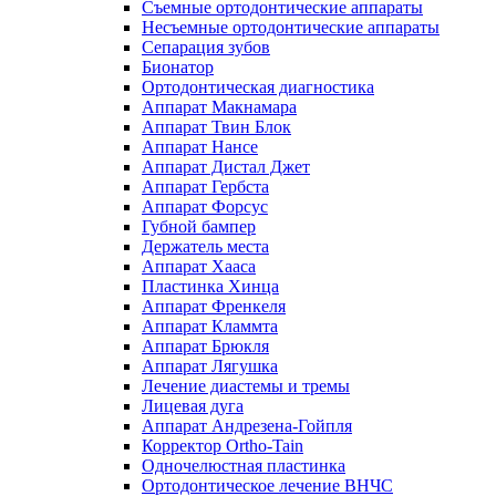
Съемные ортодонтические аппараты
Несъемные ортодонтические аппараты
Сепарация зубов
Бионатор
Ортодонтическая диагностика
Аппарат Макнамара
Аппарат Твин Блок
Аппарат Нансе
Аппарат Дистал Джет
Аппарат Гербста
Аппарат Форсус
Губной бампер
Держатель места
Аппарат Хааса
Пластинка Хинца
Аппарат Френкеля
Аппарат Кламмта
Аппарат Брюкля
Аппарат Лягушка
Лечение диастемы и тремы
Лицевая дуга
Аппарат Андрезена-Гойпля
Корректор Ortho-Tain
Одночелюстная пластинка
Ортодонтическое лечение ВНЧС