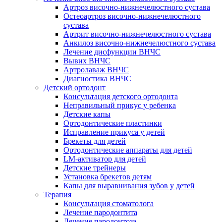
Артроз височно-нижнечелюстного сустава
Остеоартроз височно-нижнечелюстного
сустава
Артрит височно-нижнечелюстного сустава
Анкилоз височно-нижнечелюстного сустава
Лечение дисфункции ВНЧС
Вывих ВНЧС
Артролаваж ВНЧС
Диагностика ВНЧС
Детский ортодонт
Консультация детского ортодонта
Неправильный прикус у ребенка
Детские капы
Ортодонтические пластинки
Исправление прикуса у детей
Брекеты для детей
Ортодонтические аппараты для детей
LM-активатор для детей
Детские трейнеры
Установка брекетов детям
Капы для выравнивания зубов у детей
Терапия
Консультация стоматолога
Лечение пародонтита
Лечение пародонтоза