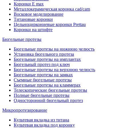
Коронки E max
Металлокерамическая коронка cad/cam
Восковое моделирование
Титановые коронки
Цельноциркониевые коронки Prettau
Коронки на штифте
Бюгельные протезы
Бюгельные протезы на нижнюю челюсть
Установка бюгельного протеза
Бюгельные протезы на имплантах
Бюгельный протез под ключ
Бюгельные протезы на верхнюю челюсть
Бюгельные протезы на замках
Съемные бюгельные протезы
Бюгельные протезы на кламмерах
Телескопические бюгельные протезы
Полные бюгельные протезы
Односторонний бюгельный протез
Микропротезирование
Культевая вкладка из титана
Культевая вкладка под коронку