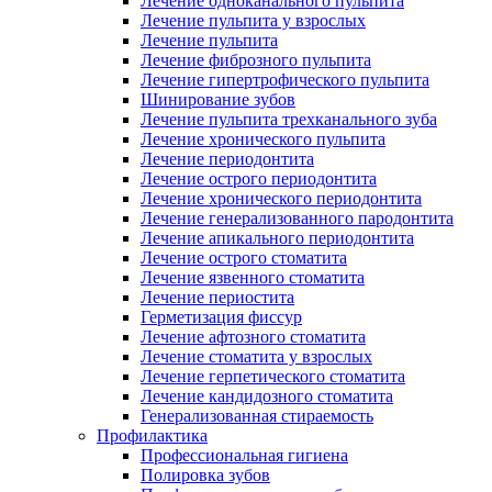
Лечение одноканального пульпита
Лечение пульпита у взрослых
Лечение пульпита
Лечение фиброзного пульпита
Лечение гипертрофического пульпита
Шинирование зубов
Лечение пульпита трехканального зуба
Лечение хронического пульпита
Лечение периодонтита
Лечение острого периодонтита
Лечение хронического периодонтита
Лечение генерализованного пародонтита
Лечение апикального периодонтита
Лечение острого стоматита
Лечение язвенного стоматита
Лечение периостита
Герметизация фиссур
Лечение афтозного стоматита
Лечение стоматита у взрослых
Лечение герпетического стоматита
Лечение кандидозного стоматита
Генерализованная стираемость
Профилактика
Профессиональная гигиена
Полировка зубов