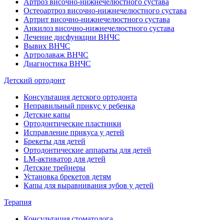
Артроз височно-нижнечелюстного сустава
Остеоартроз височно-нижнечелюстного сустава
Артрит височно-нижнечелюстного сустава
Анкилоз височно-нижнечелюстного сустава
Лечение дисфункции ВНЧС
Вывих ВНЧС
Артролаваж ВНЧС
Диагностика ВНЧС
Детский ортодонт
Консультация детского ортодонта
Неправильный прикус у ребенка
Детские капы
Ортодонтические пластинки
Исправление прикуса у детей
Брекеты для детей
Ортодонтические аппараты для детей
LM-активатор для детей
Детские трейнеры
Установка брекетов детям
Капы для выравнивания зубов у детей
Терапия
Консультация стоматолога