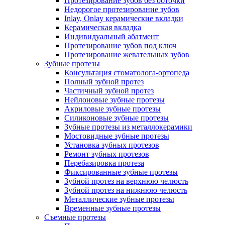
Протезирование зубов без обточки
Недорогое протезирование зубов
Inlay, Onlay керамические вкладки
Керамическая вкладка
Индивидуальный абатмент
Протезирование зубов под ключ
Протезирование жевательных зубов
Зубные протезы
Консультация стоматолога-ортопеда
Полный зубной протез
Частичный зубной протез
Нейлоновые зубные протезы
Акриловые зубные протезы
Силиконовые зубные протезы
Зубные протезы из металлокерамики
Мостовидные зубные протезы
Установка зубных протезов
Ремонт зубных протезов
Перебазировка протеза
Фиксированные зубные протезы
Зубной протез на верхнюю челюсть
Зубной протез на нижнюю челюсть
Металлические зубные протезы
Временные зубные протезы
Съемные протезы