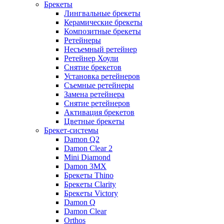
Брекеты
Лингвальные брекеты
Керамические брекеты
Композитные брекеты
Ретейнеры
Несъемный ретейнер
Ретейнер Хоули
Снятие брекетов
Установка ретейнеров
Съемные ретейнеры
Замена ретейнера
Снятие ретейнеров
Активация брекетов
Цветные брекеты
Брекет-системы
Damon Q2
Damon Clear 2
Mini Diamond
Damon 3MX
Брекеты Thino
Брекеты Clarity
Брекеты Victory
Damon Q
Damon Clear
Orthos