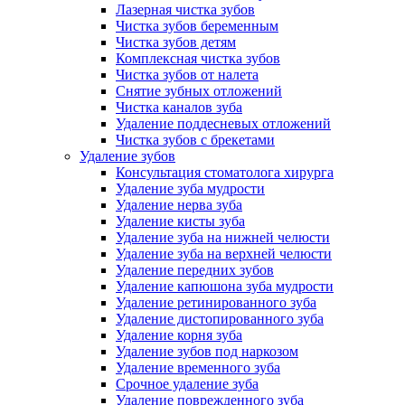
Лазерная чистка зубов
Чистка зубов беременным
Чистка зубов детям
Комплексная чистка зубов
Чистка зубов от налета
Снятие зубных отложений
Чистка каналов зуба
Удаление поддесневых отложений
Чистка зубов с брекетами
Удаление зубов
Консультация стоматолога хирурга
Удаление зуба мудрости
Удаление нерва зуба
Удаление кисты зуба
Удаление зуба на нижней челюсти
Удаление зуба на верхней челюсти
Удаление передних зубов
Удаление капюшона зуба мудрости
Удаление ретинированного зуба
Удаление дистопированного зуба
Удаление корня зуба
Удаление зубов под наркозом
Удаление временного зуба
Срочное удаление зуба
Удаление поврежденного зуба