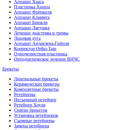
Аппарат Хааса
Пластинка Хинца
Аппарат Френкеля
Аппарат Кламмта
Аппарат Брюкля
Аппарат Лягушка
Лечение диастемы и тремы
Лицевая дуга
Аппарат Андрезена-Гойпля
Корректор Ortho-Tain
Одночелюстная пластинка
Ортодонтическое лечение ВНЧС
Брекеты
Лингвальные брекеты
Керамические брекеты
Композитные брекеты
Ретейнеры
Несъемный ретейнер
Ретейнер Хоули
Снятие брекетов
Установка ретейнеров
Съемные ретейнеры
Замена ретейнера