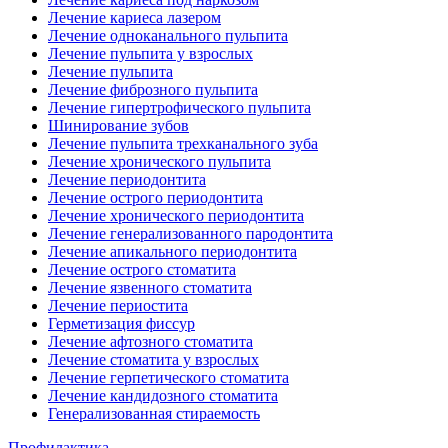
Лечение кариеса лазером
Лечение одноканального пульпита
Лечение пульпита у взрослых
Лечение пульпита
Лечение фиброзного пульпита
Лечение гипертрофического пульпита
Шинирование зубов
Лечение пульпита трехканального зуба
Лечение хронического пульпита
Лечение периодонтита
Лечение острого периодонтита
Лечение хронического периодонтита
Лечение генерализованного пародонтита
Лечение апикального периодонтита
Лечение острого стоматита
Лечение язвенного стоматита
Лечение периостита
Герметизация фиссур
Лечение афтозного стоматита
Лечение стоматита у взрослых
Лечение герпетического стоматита
Лечение кандидозного стоматита
Генерализованная стираемость
Профилактика