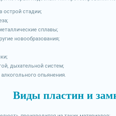
в острой стадии;
еза;
металлические сплавы;
ругие новообразования;
ки;
той, дыхательной систем;
 алкогольного опьянения.
Виды пластин и зам
елюсть производится из таких материалов: