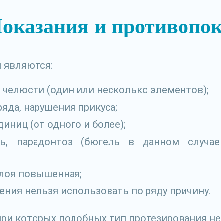
оказания и противопо
 являются:
 челюсти (один или несколько элементов);
ряда, нарушения прикуса;
иниц (от одного и более);
ть, парадонтоз (бюгель в данном случа
лоя повышенная;
ния нельзя использовать по ряду причину.
при которых подобных тип протезирования не