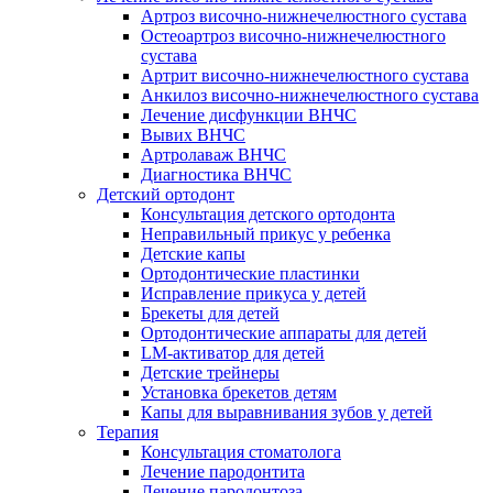
Артроз височно-нижнечелюстного сустава
Остеоартроз височно-нижнечелюстного
сустава
Артрит височно-нижнечелюстного сустава
Анкилоз височно-нижнечелюстного сустава
Лечение дисфункции ВНЧС
Вывих ВНЧС
Артролаваж ВНЧС
Диагностика ВНЧС
Детский ортодонт
Консультация детского ортодонта
Неправильный прикус у ребенка
Детские капы
Ортодонтические пластинки
Исправление прикуса у детей
Брекеты для детей
Ортодонтические аппараты для детей
LM-активатор для детей
Детские трейнеры
Установка брекетов детям
Капы для выравнивания зубов у детей
Терапия
Консультация стоматолога
Лечение пародонтита
Лечение пародонтоза