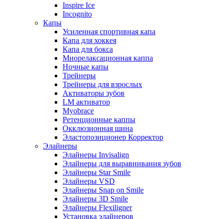
Inspire Ice
Incognito
Капы
Усиленная спортивная капа
Капа для хоккея
Капа для бокса
Миорелаксационная каппа
Ночные капы
Трейнеры
Трейнеры для взрослых
Активаторы зубов
LM активатор
Myobrace
Ретенционные каппы
Окклюзионная шина
Эластопозиционер Корректор
Элайнеры
Элайнеры Invisalign
Элайнеры для выравнивания зубов
Элайнеры Star Smile
Элайнеры VSD
Элайнеры Snap on Smile
Элайнеры 3D Smile
Элайнеры Flexiligner
Установка элайнеров