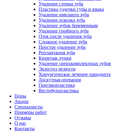
Удаление стенки зуба
Пластика уздечки губы и языка
Удаление импланта зуба
Удаление осколка зуба
Удаление зубов беременным
Удаление гнойного зуба
Отек после удаления зуба
Сложное удаление зуба
Простое удаление зуба
Реплантация зуба
Кюретаж лунки
Удаление сверхкомплектных зубов
Экзостоз челюсти
Хирургическое лечение пародонта
Лоскутная операция
Гингивопластика
Вестибулопластика
Цены
Акции
Специалисты
Примеры работ
Отзывы
О нас
Контакты