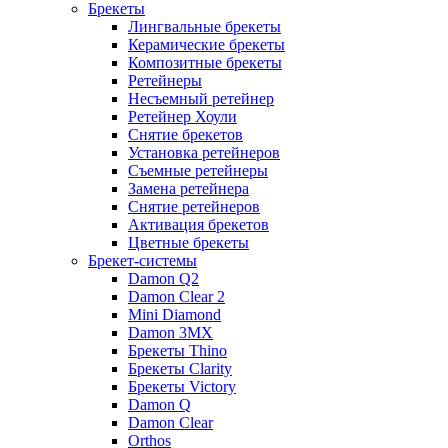
Брекеты
Лингвальные брекеты
Керамические брекеты
Композитные брекеты
Ретейнеры
Несъемный ретейнер
Ретейнер Хоули
Снятие брекетов
Установка ретейнеров
Съемные ретейнеры
Замена ретейнера
Снятие ретейнеров
Активация брекетов
Цветные брекеты
Брекет-системы
Damon Q2
Damon Clear 2
Mini Diamond
Damon 3MX
Брекеты Thino
Брекеты Clarity
Брекеты Victory
Damon Q
Damon Clear
Orthos