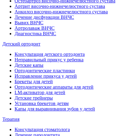
Остеоартроз височно-нижнечелюстного сустава
Артрит височно-нижнечелюстного сустава
Анкилоз височно-нижнечелюстного сустава
Лечение дисфункции ВНЧС
Вывих ВНЧС
Артролаваж ВНЧС
Диагностика ВНЧС
Детский ортодонт
Консультация детского ортодонта
Неправильный прикус у ребенка
Детские капы
Ортодонтические пластинки
Исправление прикуса у детей
Брекеты для детей
Ортодонтические аппараты для детей
LM-активатор для детей
Детские трейнеры
Установка брекетов детям
Капы для выравнивания зубов у детей
Терапия
Консультация стоматолога
Лечение пародонтита