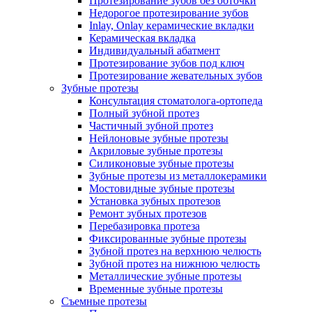
Протезирование зубов без обточки
Недорогое протезирование зубов
Inlay, Onlay керамические вкладки
Керамическая вкладка
Индивидуальный абатмент
Протезирование зубов под ключ
Протезирование жевательных зубов
Зубные протезы
Консультация стоматолога-ортопеда
Полный зубной протез
Частичный зубной протез
Нейлоновые зубные протезы
Акриловые зубные протезы
Силиконовые зубные протезы
Зубные протезы из металлокерамики
Мостовидные зубные протезы
Установка зубных протезов
Ремонт зубных протезов
Перебазировка протеза
Фиксированные зубные протезы
Зубной протез на верхнюю челюсть
Зубной протез на нижнюю челюсть
Металлические зубные протезы
Временные зубные протезы
Съемные протезы