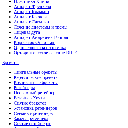
Пластинка Хинца
Аппарат Френкеля
Аппарат Кламмта
Аппарат Брюкля
Аппарат Лягушка
Лечение диастемы и тремы
Лицевая дуга
Аппарат Андрезена-Гойпля
Корректор Ortho-Tain
Одночелюстная пластинка
Ортодонтическое лечение ВНЧС
Брекеты
Лингвальные брекеты
Керамические брекеты
Композитные брекеты
Ретейнеры
Несъемный ретейнер
Ретейнер Хоули
Снятие брекетов
Установка ретейнеров
Съемные ретейнеры
Замена ретейнера
Снятие ретейнеров