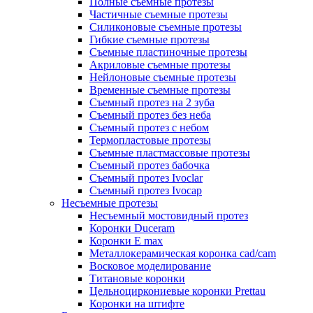
Полные съемные протезы
Частичные съемные протезы
Силиконовые съемные протезы
Гибкие съемные протезы
Съемные пластиночные протезы
Акриловые съемные протезы
Нейлоновые съемные протезы
Временные съемные протезы
Съемный протез на 2 зуба
Съемный протез без неба
Съемный протез с небом
Термопластовые протезы
Съемные пластмассовые протезы
Съемный протез бабочка
Съемный протез Ivoclar
Съемный протез Ivocap
Несъемные протезы
Несъемный мостовидный протез
Коронки Duceram
Коронки E max
Металлокерамическая коронка cad/cam
Восковое моделирование
Титановые коронки
Цельноциркониевые коронки Prettau
Коронки на штифте