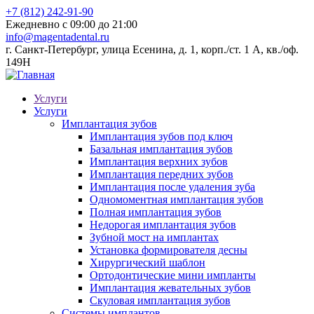
+7 (812) 242-91-90
Ежедневно с 09:00 до 21:00
info@magentadental.ru
г. Санкт-Петербург, улица Есенина, д. 1, корп./ст. 1 А, кв./оф.
149Н
Услуги
Услуги
Имплантация зубов
Имплантация зубов под ключ
Базальная имплантация зубов
Имплантация верхних зубов
Имплантация передних зубов
Имплантация после удаления зуба
Одномоментная имплантация зубов
Полная имплантация зубов
Недорогая имплантация зубов
Зубной мост на имплантах
Установка формирователя десны
Хирургический шаблон
Ортодонтические мини импланты
Имплантация жевательных зубов
Скуловая имплантация зубов
Системы имплантов