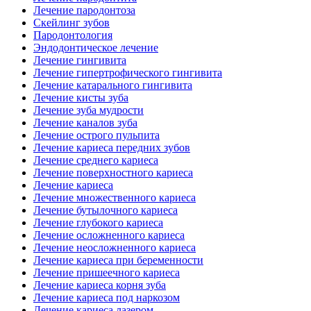
Лечение пародонтоза
Скейлинг зубов
Пародонтология
Эндодонтическое лечение
Лечение гингивита
Лечение гипертрофического гингивита
Лечение катарального гингивита
Лечение кисты зуба
Лечение зуба мудрости
Лечение каналов зуба
Лечение острого пульпита
Лечение кариеса передних зубов
Лечение среднего кариеса
Лечение поверхностного кариеса
Лечение кариеса
Лечение множественного кариеса
Лечение бутылочного кариеса
Лечение глубокого кариеса
Лечение осложненного кариеса
Лечение неосложненного кариеса
Лечение кариеса при беременности
Лечение пришеечного кариеса
Лечение кариеса корня зуба
Лечение кариеса под наркозом
Лечение кариеса лазером