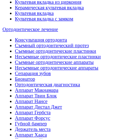
Культевая вкладка из циркония
Керамическая культевая вкладка
Культевая вкладка
Культевая вкладка с замком
Ортодонтическое лечение
Консультация ортодонта
Съемный ортодонтический протез
Съемные ортодонтические пластинки
Несъемные ортодонтические пластинки
Съемные ортодонтические аппараты
Несъемные ортодонтические аппараты
Сепарация зубов
Бионатор
Ортодонтическая диагностика
Аппарат Макнамара
Аппарат Твин Блок
Аппарат Нансе
Аппарат Дистал Джет
Аппарат Гербста
Аппарат Форсус
Губной бампер
Держатель места
Аппарат Хааса