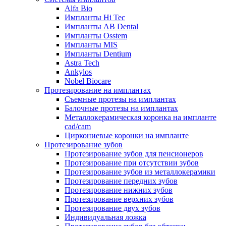
Alfa Bio
Импланты Hi Tec
Импланты AB Dental
Импланты Osstem
Импланты MIS
Импланты Dentium
Astra Tech
Ankylos
Nobel Biocare
Протезирование на имплантах
Съемные протезы на имплантах
Балочные протезы на имплантах
Металлокерамическая коронка на импланте
cad/cam
Циркониевые коронки на импланте
Протезирование зубов
Протезирование зубов для пенсионеров
Протезирование при отсутствии зубов
Протезирование зубов из металлокерамики
Протезирование передних зубов
Протезирование нижних зубов
Протезирование верхних зубов
Протезирование двух зубов
Индивидуальная ложка