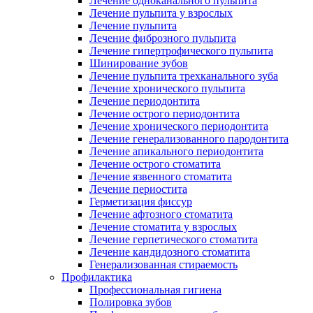
Лечение одноканального пульпита
Лечение пульпита у взрослых
Лечение пульпита
Лечение фиброзного пульпита
Лечение гипертрофического пульпита
Шинирование зубов
Лечение пульпита трехканального зуба
Лечение хронического пульпита
Лечение периодонтита
Лечение острого периодонтита
Лечение хронического периодонтита
Лечение генерализованного пародонтита
Лечение апикального периодонтита
Лечение острого стоматита
Лечение язвенного стоматита
Лечение периостита
Герметизация фиссур
Лечение афтозного стоматита
Лечение стоматита у взрослых
Лечение герпетического стоматита
Лечение кандидозного стоматита
Генерализованная стираемость
Профилактика
Профессиональная гигиена
Полировка зубов