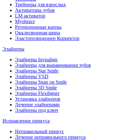
Трейнеры для взрослых
Активаторы зубов
LM активатор
Myobrace
Ретенционные каппы
Окклюзионная шина
Эластопозиционер Корректор
Элайнеры
Элайнеры Invisalign
Элайнеры для выравнивания зубов
Элайнеры Star Smile
Элайнеры VSD
Элайнеры Snap on Smile
Элайнеры 3D Smile
Элайнеры Flexiligner
Установка элайнеров
Лечение элайнерами
Элайнеры под ключ
Исправление прикуса
Неправильный прикус
Лечение неправильного прикуса