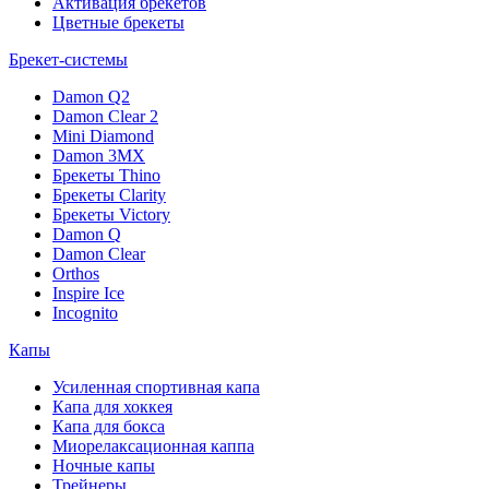
Активация брекетов
Цветные брекеты
Брекет-системы
Damon Q2
Damon Clear 2
Mini Diamond
Damon 3MX
Брекеты Thino
Брекеты Clarity
Брекеты Victory
Damon Q
Damon Clear
Orthos
Inspire Ice
Incognito
Капы
Усиленная спортивная капа
Капа для хоккея
Капа для бокса
Миорелаксационная каппа
Ночные капы
Трейнеры