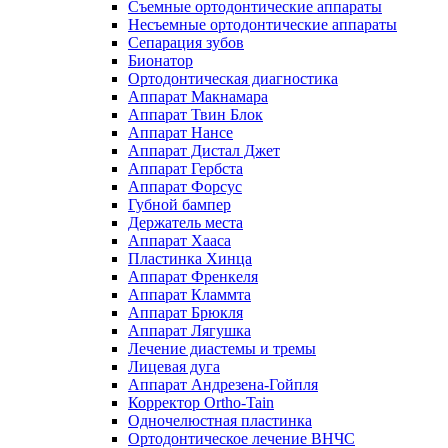
Съемные ортодонтические аппараты
Несъемные ортодонтические аппараты
Сепарация зубов
Бионатор
Ортодонтическая диагностика
Аппарат Макнамара
Аппарат Твин Блок
Аппарат Нансе
Аппарат Дистал Джет
Аппарат Гербста
Аппарат Форсус
Губной бампер
Держатель места
Аппарат Хааса
Пластинка Хинца
Аппарат Френкеля
Аппарат Кламмта
Аппарат Брюкля
Аппарат Лягушка
Лечение диастемы и тремы
Лицевая дуга
Аппарат Андрезена-Гойпля
Корректор Ortho-Tain
Одночелюстная пластинка
Ортодонтическое лечение ВНЧС