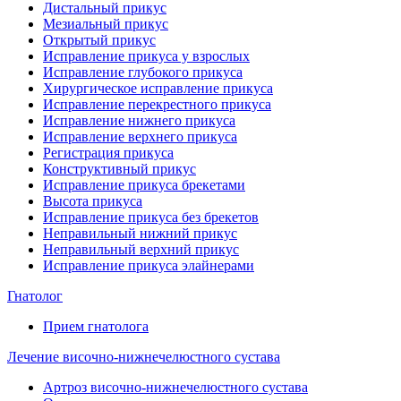
Дистальный прикус
Мезиальный прикус
Открытый прикус
Исправление прикуса у взрослых
Исправление глубокого прикуса
Хирургическое исправление прикуса
Исправление перекрестного прикуса
Исправление нижнего прикуса
Исправление верхнего прикуса
Регистрация прикуса
Конструктивный прикус
Исправление прикуса брекетами
Высота прикуса
Исправление прикуса без брекетов
Неправильный нижний прикус
Неправильный верхний прикус
Исправление прикуса элайнерами
Гнатолог
Прием гнатолога
Лечение височно-нижнечелюстного сустава
Артроз височно-нижнечелюстного сустава