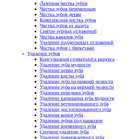
Лазерная чистка зубов
Чистка зубов беременным
Чистка зубов детям
Комплексная чистка зубов
Чистка зубов от налета
Снятие зубных отложений
Чистка каналов зуба
Удаление поддесневых отложений
Чистка зубов с брекетами
Удаление зубов
Консультация стоматолога хирурга
Удаление зуба мудрости
Удаление нерва зуба
Удаление кисты зуба
Удаление зуба на нижней челюсти
Удаление зуба на верхней челюсти
Удаление передних зубов
Удаление капюшона зуба мудрости
Удаление ретинированного зуба
Удаление дистопированного зуба
Удаление корня зуба
Удаление зубов под наркозом
Удаление временного зуба
Срочное удаление зуба
Удаление поврежденного зуба