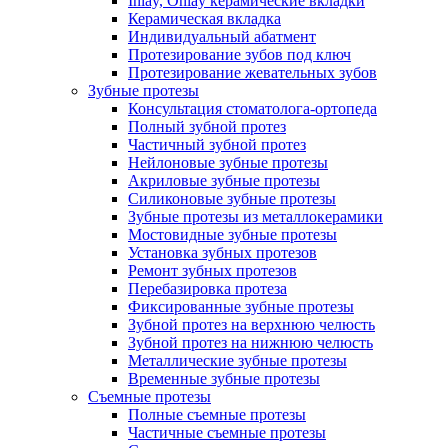
Inlay, Onlay керамические вкладки
Керамическая вкладка
Индивидуальный абатмент
Протезирование зубов под ключ
Протезирование жевательных зубов
Зубные протезы
Консультация стоматолога-ортопеда
Полный зубной протез
Частичный зубной протез
Нейлоновые зубные протезы
Акриловые зубные протезы
Силиконовые зубные протезы
Зубные протезы из металлокерамики
Мостовидные зубные протезы
Установка зубных протезов
Ремонт зубных протезов
Перебазировка протеза
Фиксированные зубные протезы
Зубной протез на верхнюю челюсть
Зубной протез на нижнюю челюсть
Металлические зубные протезы
Временные зубные протезы
Съемные протезы
Полные съемные протезы
Частичные съемные протезы