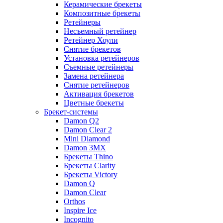
Керамические брекеты
Композитные брекеты
Ретейнеры
Несъемный ретейнер
Ретейнер Хоули
Снятие брекетов
Установка ретейнеров
Съемные ретейнеры
Замена ретейнера
Снятие ретейнеров
Активация брекетов
Цветные брекеты
Брекет-системы
Damon Q2
Damon Clear 2
Mini Diamond
Damon 3MX
Брекеты Thino
Брекеты Clarity
Брекеты Victory
Damon Q
Damon Clear
Orthos
Inspire Ice
Incognito