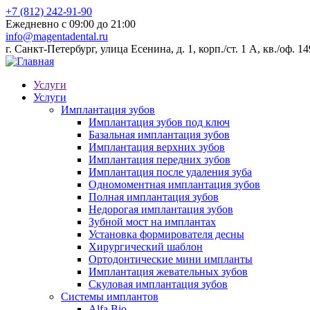
+7 (812) 242-91-90
Ежедневно с 09:00 до 21:00
info@magentadental.ru
г. Санкт-Петербург, улица Есенина, д. 1, корп./ст. 1 А, кв./оф. 1
Услуги
Услуги
Имплантация зубов
Имплантация зубов под ключ
Базальная имплантация зубов
Имплантация верхних зубов
Имплантация передних зубов
Имплантация после удаления зуба
Одномоментная имплантация зубов
Полная имплантация зубов
Недорогая имплантация зубов
Зубной мост на имплантах
Установка формирователя десны
Хирургический шаблон
Ортодонтические мини импланты
Имплантация жевательных зубов
Скуловая имплантация зубов
Системы имплантов
Alfa Bio