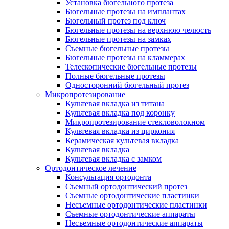
Установка бюгельного протеза
Бюгельные протезы на имплантах
Бюгельный протез под ключ
Бюгельные протезы на верхнюю челюсть
Бюгельные протезы на замках
Съемные бюгельные протезы
Бюгельные протезы на кламмерах
Телескопические бюгельные протезы
Полные бюгельные протезы
Односторонний бюгельный протез
Микропротезирование
Культевая вкладка из титана
Культевая вкладка под коронку
Микропротезирование стекловолокном
Культевая вкладка из циркония
Керамическая культевая вкладка
Культевая вкладка
Культевая вкладка с замком
Ортодонтическое лечение
Консультация ортодонта
Съемный ортодонтический протез
Съемные ортодонтические пластинки
Несъемные ортодонтические пластинки
Съемные ортодонтические аппараты
Несъемные ортодонтические аппараты