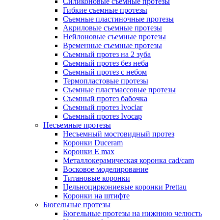
Силиконовые съемные протезы
Гибкие съемные протезы
Съемные пластиночные протезы
Акриловые съемные протезы
Нейлоновые съемные протезы
Временные съемные протезы
Съемный протез на 2 зуба
Съемный протез без неба
Съемный протез с небом
Термопластовые протезы
Съемные пластмассовые протезы
Съемный протез бабочка
Съемный протез Ivoclar
Съемный протез Ivocap
Несъемные протезы
Несъемный мостовидный протез
Коронки Duceram
Коронки E max
Металлокерамическая коронка cad/cam
Восковое моделирование
Титановые коронки
Цельноциркониевые коронки Prettau
Коронки на штифте
Бюгельные протезы
Бюгельные протезы на нижнюю челюсть