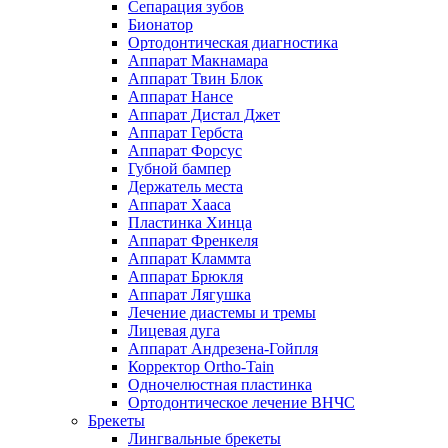
Сепарация зубов
Бионатор
Ортодонтическая диагностика
Аппарат Макнамара
Аппарат Твин Блок
Аппарат Нансе
Аппарат Дистал Джет
Аппарат Гербста
Аппарат Форсус
Губной бампер
Держатель места
Аппарат Хааса
Пластинка Хинца
Аппарат Френкеля
Аппарат Кламмта
Аппарат Брюкля
Аппарат Лягушка
Лечение диастемы и тремы
Лицевая дуга
Аппарат Андрезена-Гойпля
Корректор Ortho-Tain
Одночелюстная пластинка
Ортодонтическое лечение ВНЧС
Брекеты
Лингвальные брекеты