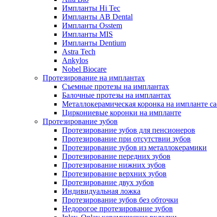
Импланты Hi Tec
Импланты AB Dental
Импланты Osstem
Импланты MIS
Импланты Dentium
Astra Tech
Ankylos
Nobel Biocare
Протезирование на имплантах
Съемные протезы на имплантах
Балочные протезы на имплантах
Металлокерамическая коронка на импланте ca
Циркониевые коронки на импланте
Протезирование зубов
Протезирование зубов для пенсионеров
Протезирование при отсутствии зубов
Протезирование зубов из металлокерамики
Протезирование передних зубов
Протезирование нижних зубов
Протезирование верхних зубов
Протезирование двух зубов
Индивидуальная ложка
Протезирование зубов без обточки
Недорогое протезирование зубов