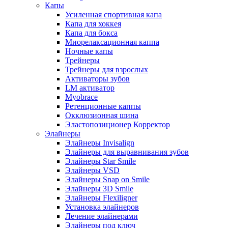
Капы
Усиленная спортивная капа
Капа для хоккея
Капа для бокса
Миорелаксационная каппа
Ночные капы
Трейнеры
Трейнеры для взрослых
Активаторы зубов
LM активатор
Myobrace
Ретенционные каппы
Окклюзионная шина
Эластопозиционер Корректор
Элайнеры
Элайнеры Invisalign
Элайнеры для выравнивания зубов
Элайнеры Star Smile
Элайнеры VSD
Элайнеры Snap on Smile
Элайнеры 3D Smile
Элайнеры Flexiligner
Установка элайнеров
Лечение элайнерами
Элайнеры под ключ